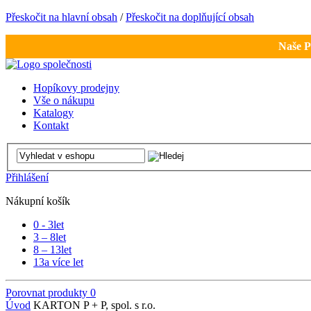
Přeskočit na hlavní obsah
/
Přeskočit na doplňující obsah
Naše P
Hopíkovy prodejny
Vše o nákupu
Katalogy
Kontakt
Přihlášení
Nákupní košík
0 - 3
let
3 – 8
let
8 – 13
let
13
a více let
Porovnat produkty
0
Úvod
KARTON P + P, spol. s r.o.