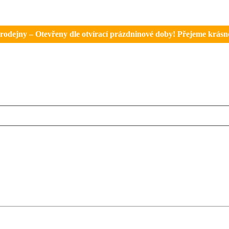
rodejny – Otevřeny dle otvírací prázdninové doby! Přejeme krásné 