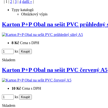
|
1
|
2
|
3
|
4
další
»
|
Typy katalogů
Obrázkový výpis
Karton P+P Obal na sešit PVC průhledný
8 Kč
Cena s DPH
ks
Skladem
Karton P+P Obal na sešit PVC červený A5
10 Kč
Cena s DPH
ks
Skladem