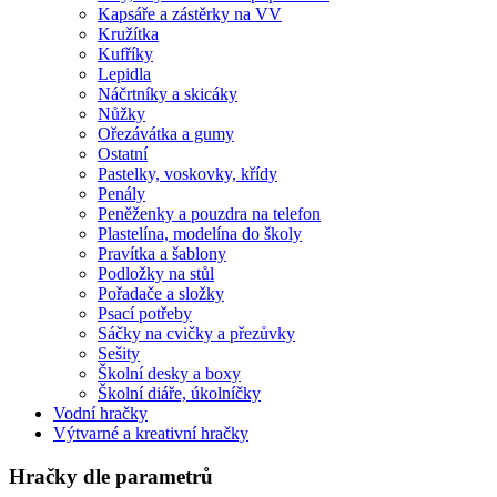
Kapsáře a zástěrky na VV
Kružítka
Kufříky
Lepidla
Náčrtníky a skicáky
Nůžky
Ořezávátka a gumy
Ostatní
Pastelky, voskovky, křídy
Penály
Peněženky a pouzdra na telefon
Plastelína, modelína do školy
Pravítka a šablony
Podložky na stůl
Pořadače a složky
Psací potřeby
Sáčky na cvičky a přezůvky
Sešity
Školní desky a boxy
Školní diáře, úkolníčky
Vodní hračky
Výtvarné a kreativní hračky
Hračky dle parametrů