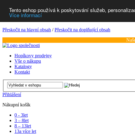
Tento eshop používá k poskytování služeb, personaliza
Více informací
Přeskočit na hlavní obsah
/
Přeskočit na doplňující obsah
Naše
Hopíkovy prodejny
Vše o nákupu
Katalogy
Kontakt
Přihlášení
Nákupní košík
0 - 3
let
3 – 8
let
8 – 13
let
13
a více let