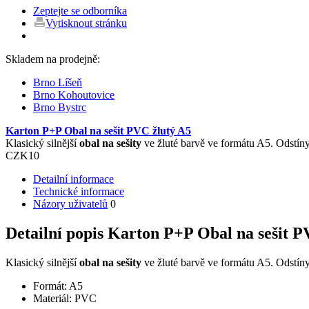
Zeptejte se odborníka
Vytisknout stránku
Skladem na prodejně:
Brno Líšeň
Brno Kohoutovice
Brno Bystrc
Karton P+P Obal na sešit PVC žlutý A5
Klasický silnější
obal na sešity
ve žluté barvě ve formátu A5. Odstíny
CZK
10
Detailní informace
Technické informace
Názory uživatelů
0
Detailní popis Karton P+P Obal na sešit P
Klasický silnější
obal na sešity
ve žluté barvě ve formátu A5. Odstíny
Formát: A5
Materiál: PVC