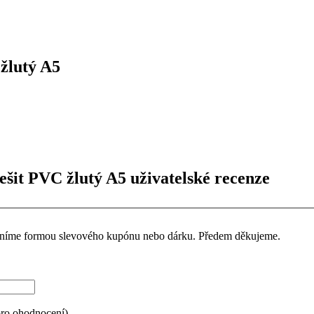
žlutý A5
šit PVC žlutý A5 uživatelské recenze
ceníme formou slevového kupónu nebo dárku. Předem děkujeme.
pro ohodnocení)