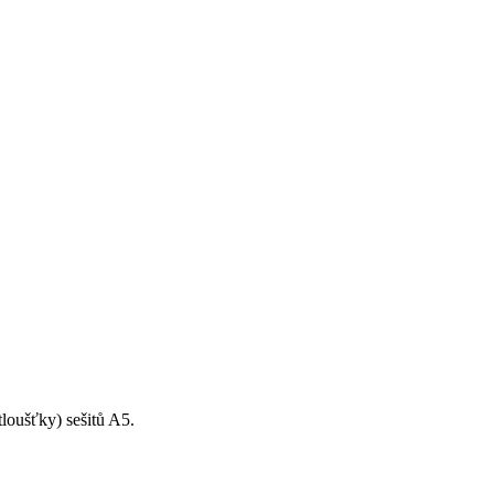
loušťky) sešitů A5.