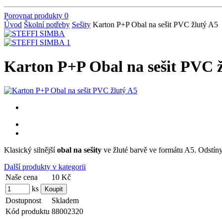
Porovnat produkty
0
Úvod
Školní potřeby
Sešity
Karton P+P Obal na sešit PVC žlutý A5
Karton P+P Obal na sešit PVC 
Klasický silnější
obal na sešity
ve žluté barvě ve formátu A5. Odstíny
Další produkty v kategorii
Naše cena
10 Kč
ks
Dostupnost
Skladem
Kód produktu
88002320