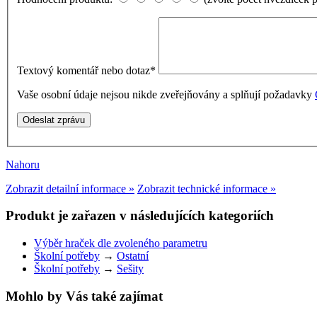
Textový komentář nebo dotaz
*
Vaše osobní údaje nejsou nikde zveřejňovány a splňují požadavky
Nahoru
Zobrazit detailní informace »
Zobrazit technické informace »
Produkt je zařazen v následujících kategoriích
Výběr hraček dle zvoleného parametru
Školní potřeby
→
Ostatní
Školní potřeby
→
Sešity
Mohlo by Vás také zajímat