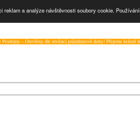
ci reklam a analýze návštěvnosti soubory cookie. Používání
 Prodejny – Otevřeny dle otvírací prázdninové doby! Přejeme krásné lé