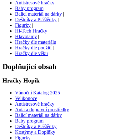
Antistresové hračky
|
Baby program
|
Balící materiál na dárky
|
Deštníky a Pláštěnky
|
Figurky
|
Hi-Tech Hračky
|
Hlavolamy
|
Hračky dle materiálu
|
Hračky dle použití
|
Hračky dle věku
Doplňující obsah
Hračky Hopík
Vánoční Katalog 2025
Velikonoce
Antistresové hračky
Auta a dopravní prostředky
Balící materiál na dárky
Baby program
Deštníky a Pláštěnky
Kostýmy a Doplňky
Figurky