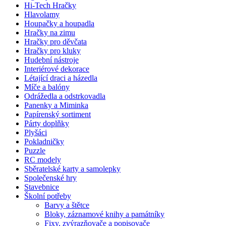
Hi-Tech Hračky
Hlavolamy
Houpačky a houpadla
Hračky na zimu
Hračky pro děvčata
Hračky pro kluky
Hudební nástroje
Interiérové dekorace
Létající draci a házedla
Míče a balóny
Odrážedla a odstrkovadla
Panenky a Miminka
Papírenský sortiment
Párty doplňky
Plyšáci
Pokladničky
Puzzle
RC modely
Sběratelské karty a samolepky
Společenské hry
Stavebnice
Školní potřeby
Barvy a štětce
Bloky, záznamové knihy a památníky
Fixy, zvýrazňovače a popisovače