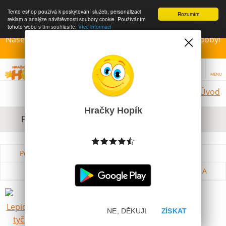
Tento eshop používá k poskytování služeb, personalizaci
Rozumím
reklam a analýze návštěvnosti soubory cookie. Používáním
tohoto webu s tím souhlasíte.
Více informací
Naše Prodejny – Otevřeny dle otvírací prázdninové doby!
Přejeme krásné léto!!!
MENU
Úvod
Hračky Hopík
Filtrovat dle dostupnosti, ceny, výrobce
Podle názvu od A do Z
Od nejdražšího
Od nejlevnějšího
Podle názvu od Z do A
Kores Lepidlo Lepící tyčinka 8g
Skladem
NE, DĚKUJI
ZÍSKAT
29 Kč