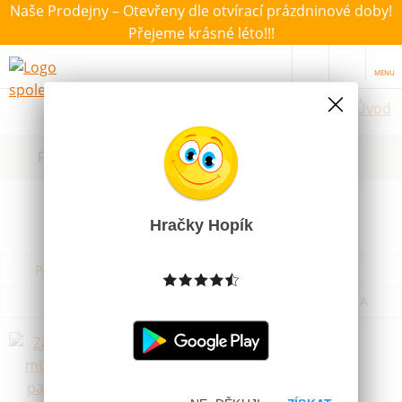
Naše Prodejny – Otevřeny dle otvírací prázdninové doby!
Přejeme krásné léto!!!
MENU
Úvod
Filtrovat dle dostupnosti, ceny, výrobce
Hračky Hopík
Podle názvu od A do Z
Od nejdražšího
Od nejlevnějšího
Podle názvu od Z do A
Záložka Z mix 19cm papírová
Skladem
3 Kč