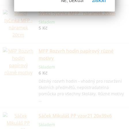
NE, DĚKUJI
ZÍSKAT
Svítící tyčinka MFP - náramek 20cm
Skladem
5 Kč
MFP Rozvrh hodin papírový různé
motivy
Skladem
6 Kč
Dětský rozvrh hodin - vhodný pro rozvržení
školních předmětů, nepostradatelná
pomůcka pro všechny školáky. Různé motivy
…
Sáček Mikuláš PP vzor21 20x39x6
Skladem