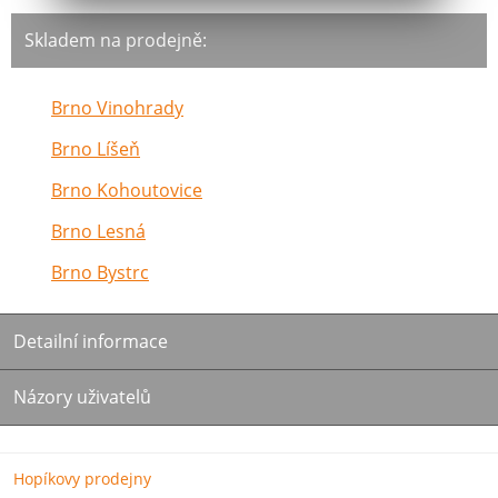
Skladem na prodejně:
Brno Vinohrady
Brno Líšeň
Brno Kohoutovice
Brno Lesná
Brno Bystrc
Detailní informace
Názory uživatelů
Hopíkovy prodejny