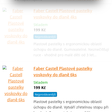
Faber Castell Plastové pastelky
voskovky do dlaně 4ks
Skladem
199 Kč
Nejprodávanější
Plastové pastelky s ergonomickou oblastí
úchopu do dlaně. Gumovatelné. Neznečišťují
ruce - vhodné pro malé děti od 3 let…
Faber Castell Plastové pastelky
voskovky do dlaně 6ks
Skladem
199 Kč
Nejprodávanější
Plastové pastelky s ergonomickou oblastí
úchopu do dlaně. Vytváří zřetelnou stopu při