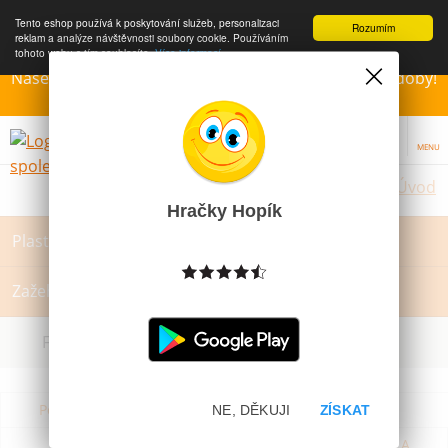
Tento eshop používá k poskytování služeb, personalizaci
Rozumím
reklam a analýze návštěvnosti soubory cookie. Používáním
tohoto webu s tím souhlasíte.
Více informací
Naše Prodejny – Otevřeny dle otvírací prázdninové doby!
Přejeme krásné léto!!!
MENU
Úvod
Hračky Hopík
Plastelína, modelína, Sliz
Zažehlovací korálky a podložky
Filtrovat dle dostupnosti, ceny, výrobce
Podle názvu od A do Z
Od nejdražšího
NE, DĚKUJI
ZÍSKAT
Od nejlevnějšího
Podle názvu od Z do A