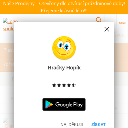
Naše Prodejny – Otevřeny dle otvírací prázdninové doby!
Přejeme krásné léto!!!
MENU
Úvod
Plastelína, modelína, Sliz
Zažehlovací korálky a podložky
Hračky Hopík
Filtrovat dle dostupnosti, ceny, výrobce
Podle názvu od A do Z
Od nejdražšího
Od nejlevnějšího
Podle názvu od Z do A
Diamantové obrázky různé druhy
NE, DĚKUJI
ZÍSKAT