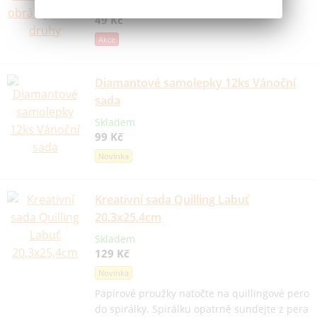
Skladem
49 Kč
Akce
Diamantové samolepky 12ks Vánoční
sada
Skladem
99 Kč
Novinka
Kreativní sada Quilling Labuť
20,3x25,4cm
Skladem
129 Kč
Novinka
Papírové proužky natočte na quillingové pero
do spirálky. Spirálku opatrně sundejte z pera