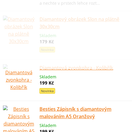
a nechte v prstech lehce rozt…
Diamantový obrázek Slon na plátně
30x30cm
Skladem
179 Kč
Novinka
Diamantová zvonkohra - Kolibřík
Skladem
199 Kč
Novinka
Besties Zápisník s diamantovým
malováním A5 Oranžový
Skladem
199 Kč