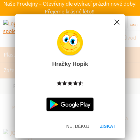
Naše Prodejny – Otevřeny dle otvírací prázdninové doby!
Přejeme krásné léto!!!
MENU
Úvod
Plastelína, modelína, Sliz
Hračky Hopík
Zažehlovací korálky a podložky
Filtrovat dle dostupnosti, ceny, výrobce
Podle názvu od A do Z
Od nejdražšího
Od nejlevnějšího
Podle názvu od Z do A
NE, DĚKUJI
ZÍSKAT
JOVI Barvy na obličej 5ks