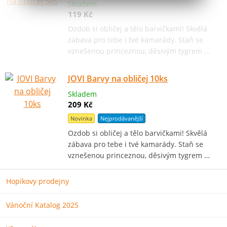
Skladem
119 Kč
Ozdob si obličej a tělo barvičkami! Skvělá
zábava pro tebe i tvé kamarády. Staň se
vznešenou princeznou, děsivým tygrem …
JOVI Barvy na obličej 10ks
Skladem
209 Kč
Novinka
Nejprodávanější
Ozdob si obličej a tělo barvičkami! Skvělá
zábava pro tebe i tvé kamarády. Staň se
vznešenou princeznou, děsivým tygrem …
Hopíkovy prodejny
Vánoční Katalog 2025