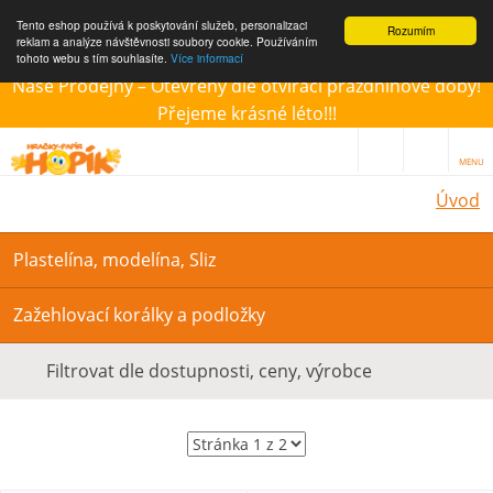
Tento eshop používá k poskytování služeb, personalizaci
Rozumím
reklam a analýze návštěvnosti soubory cookie. Používáním
tohoto webu s tím souhlasíte.
Více informací
Naše Prodejny – Otevřeny dle otvírací prázdninové doby!
Přejeme krásné léto!!!
MENU
Úvod
Plastelína, modelína, Sliz
Zažehlovací korálky a podložky
Filtrovat dle dostupnosti, ceny, výrobce