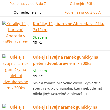
Podle názvu od A do Z
Od nejdražšího
Od nejlevnějšího
Podle názvu od Z do A
Korálky 12 g barevné Abeceda v sáčku
7x11cm
Skladem
19 Kč
Udělej si svůj ná ramek gumičky na
pletení dvoubarevné mix 300ks
Skladem
19 Kč
Skvělá zábava pro volné chvíle. Vytvořte si
šperk vskutku originální, který nebude mít
nikdo jiný! Kouzelné zaplétací gu…
Udělej si svůj náramek gumičky na