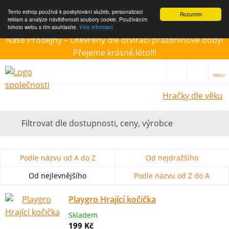
Tento eshop používá k poskytování služeb, personalizaci
Rozumím
reklam a analýze návštěvnosti soubory cookie. Používáním
tohoto webu s tím souhlasíte.
Více informací
Naše Prodejny – Otevřeny dle otvírací prázdninové doby!
Přejeme krásné léto!!!
MENU
Hračky dle věku
Filtrovat dle dostupnosti, ceny, výrobce
Podle názvu od A do Z
Od nejdražšího
Od nejlevnějšího
Podle názvu od Z do A
Playgro Hrající kočička
Skladem
199 Kč