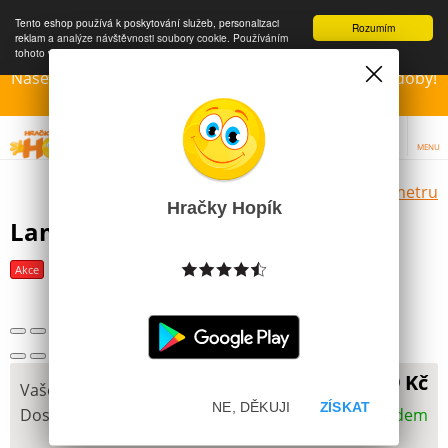
Tento eshop používá k poskytování služeb, personalizaci
Rozumím
reklam a analýze návštěvnosti soubory cookie. Používáním
tohoto webu s tím souhlasíte.
Více informací
Naše Prodejny – Otevřeny dle otvírací prázdninové doby!
Přejeme krásné léto!!!
MENU
Výběr hraček dle zvoleného parametru
Hračky Hopík
Lamaze Spojovací Housenka
Další obrázky
Akce
Poslední šance
299 Kč
Vaše cena
NE, DĚKUJI
ZÍSKAT
Dostupnost
Skladem