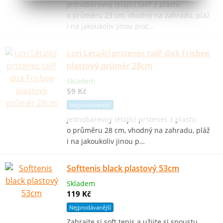
Jednobarevný létající talíř z plastu
o průměru 23 cm, vhodný na zahradu, pláž
i na jakoukoliv jinou ploc…
Lori Létající prstenec talíř disk Frisbee
plastový průměr 28cm
Skladem
59 Kč
Nejprodávanější
Jednobarevný létající prstenec z plastu
o průměru 28 cm, vhodný na zahradu, pláž
i na jakoukoliv jinou p…
Softtenis black plastový 53cm
Skladem
119 Kč
Nejprodávanější
Zahrajte si soft tenis a užijte si spoustu