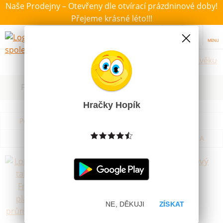
Naše Prodejny – Otevřeny dle otvírací prázdninové doby!
Přejeme krásné léto!!!
MENU
Hračky dle věku
Filtrovat dle dostupnosti, ceny, výrobce
Hračky Hopík
Podle názvu od A do Z
Od nejdražšího
Od nejlevnějšího
Podle názvu od Z do A
Lori Létající talíř disk Frisbee plastový
průměr 23cm
Skladem
59 Kč
NE, DĚKUJI
ZÍSKAT
Nejprodávanější