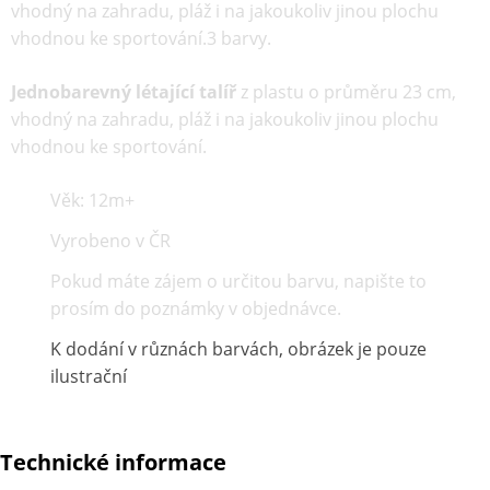
vhodný na zahradu, pláž i na jakoukoliv jinou plochu
vhodnou ke sportování.3 barvy.
Jednobarevný létající talíř
z plastu o průměru 23 cm,
vhodný na zahradu, pláž i na jakoukoliv jinou plochu
vhodnou ke sportování.
Věk: 12m+
Vyrobeno v ČR
Pokud máte zájem o určitou barvu, napište to
prosím do poznámky v objednávce.
K dodání v různách barvách, obrázek je pouze
ilustrační
Technické informace