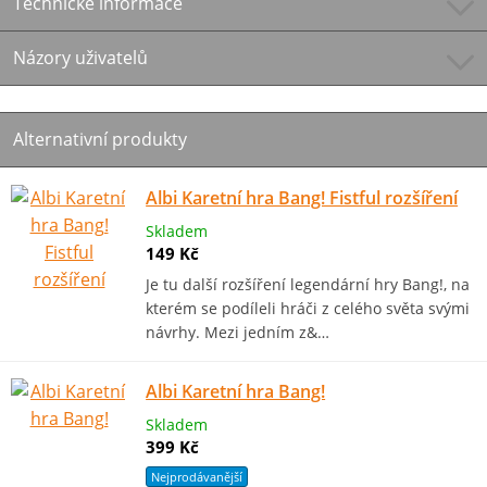
Technické informace
Názory uživatelů
Alternativní produkty
Albi Karetní hra Bang! Fistful rozšíření
Skladem
149 Kč
Je tu další rozšíření legendární hry Bang!, na
kterém se podíleli hráči z celého světa svými
návrhy. Mezi jedním z&…
Albi Karetní hra Bang!
Skladem
399 Kč
Nejprodávanější