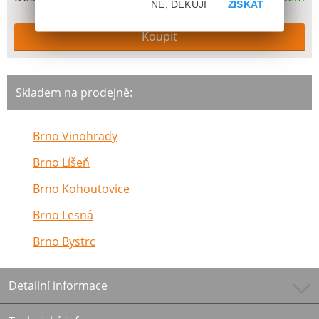
NE, DĚKUJI
ZÍSKAT
Skladem na prodejně:
Brno Vinohrady
Brno Líšeň
Brno Kohoutovice
Brno Lesná
Brno Bystrc
Detailní informace