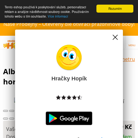
Tento eshop používá k poskytování služeb, personalizaci
Rozumím
reklam a analýze návštěvnosti soubory cookie. Používáním
tohoto webu s tím souhlasíte.
Více informací
Naše Prodejny – Otevřeny dle otvírací prázdninové doby!
Přejeme krásné léto!!!
MENU
Výběr hraček dle zvoleného parametru
Albi Karetní Hra Bang! Zlatá
Hračky Hopík
horečka rozšíření
Další obrázky
349 Kč
Vaše cena
Dostupnost
Skladem