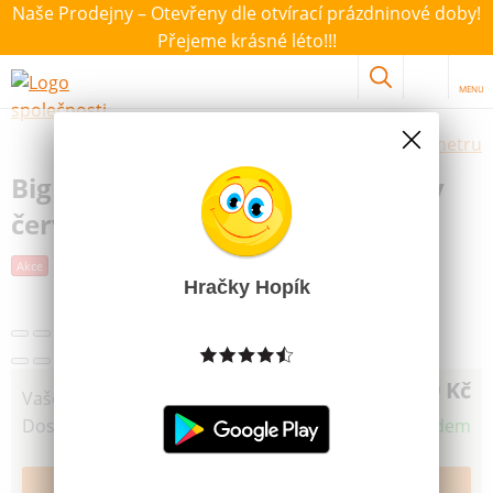
Naše Prodejny – Otevřeny dle otvírací prázdninové doby!
Přejeme krásné léto!!!
MENU
Výběr hraček dle zvoleného parametru
Big Ochranné návleky na botičky
červené
Další obrázky
Akce
Poslední šance
Hračky Hopík
49 Kč
Vaše cena
Dostupnost
Skladem