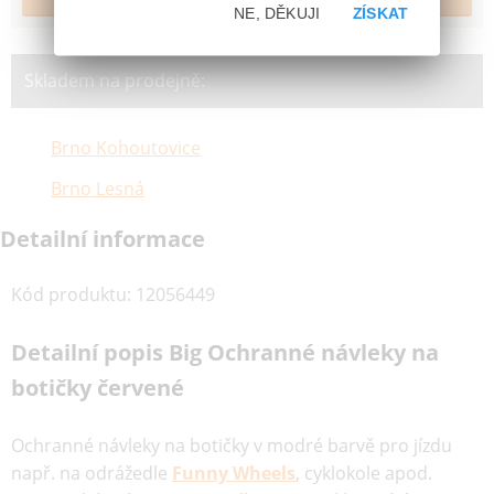
NE, DĚKUJI
ZÍSKAT
Skladem na prodejně:
Brno Kohoutovice
Brno Lesná
Detailní informace
Kód produktu
:
12056449
Detailní popis Big Ochranné návleky na
botičky červené
Ochranné návleky na botičky v modré barvě pro jízdu
např. na odrážedle
Funny Wheels
, cyklokole apod.