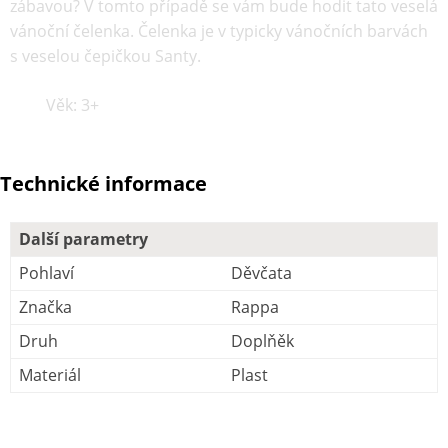
zábavou? V tomto případě se vám bude hodit tato veselá
vánoční čelenka. Čelenka je v typicky vánočních barvách
s veselou čepičkou Santy.
Věk: 3+
Technické informace
Další parametry
Pohlaví
Děvčata
Značka
Rappa
Druh
Doplňěk
Materiál
Plast