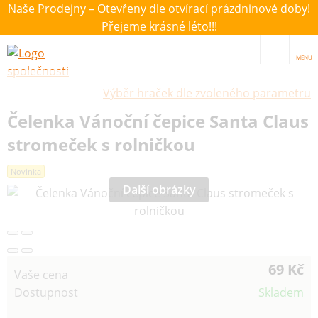
Naše Prodejny – Otevřeny dle otvírací prázdninové doby!
Přejeme krásné léto!!!
MENU
Výběr hraček dle zvoleného parametru
Čelenka Vánoční čepice Santa Claus
stromeček s rolničkou
Novinka
Další obrázky
69 Kč
Vaše cena
Dostupnost
Skladem