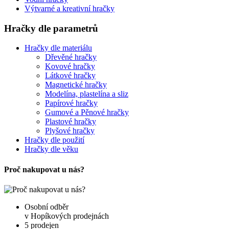
Výtvarné a kreativní hračky
Hračky dle parametrů
Hračky dle materiálu
Dřevěné hračky
Kovové hračky
Látkové hračky
Magnetické hračky
Modelína, plastelína a sliz
Papírové hračky
Gumové a Pěnové hračky
Plastové hračky
Plyšové hračky
Hračky dle použití
Hračky dle věku
Proč nakupovat u nás?
Osobní odběr
v Hopíkových prodejnách
5 prodejen