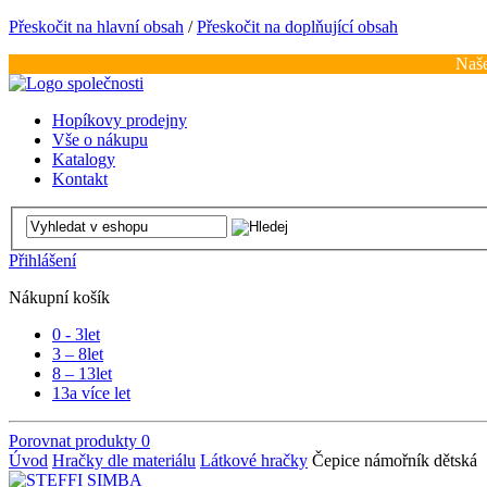
Přeskočit na hlavní obsah
/
Přeskočit na doplňující obsah
Naše
Hopíkovy prodejny
Vše o nákupu
Katalogy
Kontakt
Přihlášení
Nákupní košík
0 - 3
let
3 – 8
let
8 – 13
let
13
a více let
Porovnat produkty
0
Úvod
Hračky dle materiálu
Látkové hračky
Čepice námořník dětská