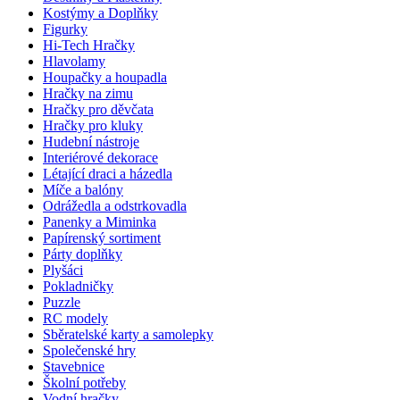
Kostýmy a Doplňky
Figurky
Hi-Tech Hračky
Hlavolamy
Houpačky a houpadla
Hračky na zimu
Hračky pro děvčata
Hračky pro kluky
Hudební nástroje
Interiérové dekorace
Létající draci a házedla
Míče a balóny
Odrážedla a odstrkovadla
Panenky a Miminka
Papírenský sortiment
Párty doplňky
Plyšáci
Pokladničky
Puzzle
RC modely
Sběratelské karty a samolepky
Společenské hry
Stavebnice
Školní potřeby
Vodní hračky