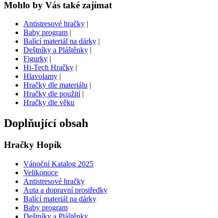
Mohlo by Vás také zajímat
Antistresové hračky
|
Baby program
|
Balící materiál na dárky
|
Deštníky a Pláštěnky
|
Figurky
|
Hi-Tech Hračky
|
Hlavolamy
|
Hračky dle materiálu
|
Hračky dle použití
|
Hračky dle věku
Doplňující obsah
Hračky Hopík
Vánoční Katalog 2025
Velikonoce
Antistresové hračky
Auta a dopravní prostředky
Balící materiál na dárky
Baby program
Deštníky a Pláštěnky