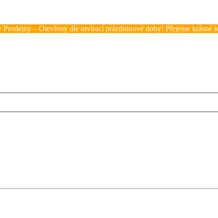
 Prodejny – Otevřeny dle otvírací prázdninové doby! Přejeme krásné lé