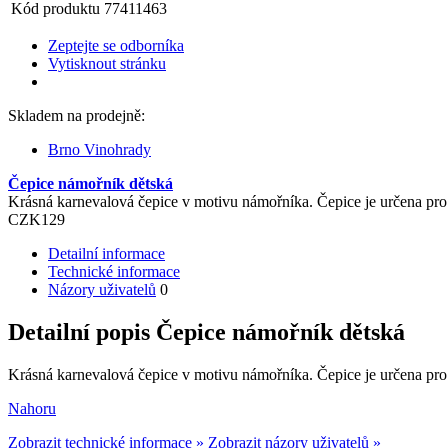
Kód produktu
77411463
Zeptejte se odborníka
Vytisknout stránku
Skladem na prodejně:
Brno Vinohrady
Čepice námořník dětská
Krásná karnevalová čepice v motivu námořníka. Čepice je určena pro
CZK
129
Detailní informace
Technické informace
Názory uživatelů
0
Detailní popis Čepice námořník dětská
Krásná karnevalová čepice v motivu námořníka. Čepice je určena pro
Nahoru
Zobrazit technické informace »
Zobrazit názory uživatelů »