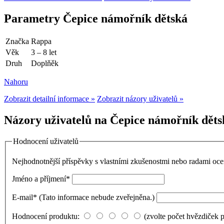
Parametry Čepice námořník dětská
Značka
Rappa
Věk
3 – 8 let
Druh
Doplňěk
Nahoru
Zobrazit detailní informace »
Zobrazit názory uživatelů »
Názory uživatelů na Čepice námořník děts
Hodnocení uživatelů
Nejhodnotnější příspěvky s vlastními zkušenostmi nebo radami o
Jméno a příjmení
*
E-mail
*
(Tato informace nebude zveřejněna.)
Hodnocení produktu:
(zvolte počet hvězdiček 