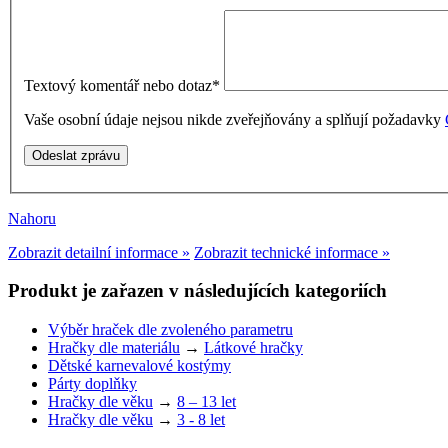
Textový komentář nebo dotaz
*
Vaše osobní údaje nejsou nikde zveřejňovány a splňují požadavky
Nahoru
Zobrazit detailní informace »
Zobrazit technické informace »
Produkt je zařazen v následujících kategoriích
Výběr hraček dle zvoleného parametru
Hračky dle materiálu
→
Látkové hračky
Dětské karnevalové kostýmy
Párty doplňky
Hračky dle věku
→
8 – 13 let
Hračky dle věku
→
3 - 8 let