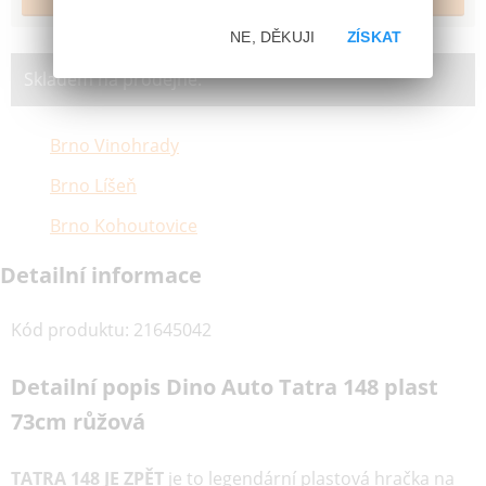
NE, DĚKUJI
ZÍSKAT
Skladem na prodejně:
Brno Vinohrady
Brno Líšeň
Brno Kohoutovice
Detailní informace
Kód produktu
:
21645042
Detailní popis Dino Auto Tatra 148 plast
73cm růžová
TATRA 148 JE ZPĚT
je to legendární plastová hračka na