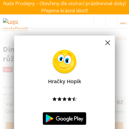
Naše Prodejny – Otevřeny dle otvírací prázdninové doby!
Přejeme krásné léto!!!
MENU
Výběr hraček dle zvoleného parametru
Dino Auto Tatra 148 plast 73cm
růžová
Další obrázky
Akce
Novinka
Hračky Hopík
749 Kč
Vaše cena
Dostupnost
Skladem