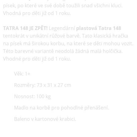
písek, po které ve své době toužili snad všichni kluci.
Vhodná pro děti již od 1 roku.
TATRA 148 JE ZPĚT!
Legendární
plastová Tatra 148
tentokrát v unikátní růžové barvě. Tato klasická hračka
na písek má širokou korbu, na které se děti mohou vozit.
Této barevné variantě neodolá žádná malá holčička.
Vhodné pro děti již od 1 roku.
Věk: 1+
Rozměry: 73 x 31 x 27 cm
Nosnost: 100 kg
Madlo na korbě pro pohodlné přenášení.
Baleno v kartonové krabici.