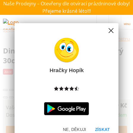
Naše Prodejny – Otevřeny dle otvírací prázdninové doby!
Přejeme krásné léto!!!
MENU
Výběr hraček dle zvoleného parametru
Dino Auto Tatra 148 Valník modrý
30cm
Hračky Hopík
Akce
349 Kč
Vaše cena
Dostupnost
Skladem
NE, DĚKUJI
ZÍSKAT