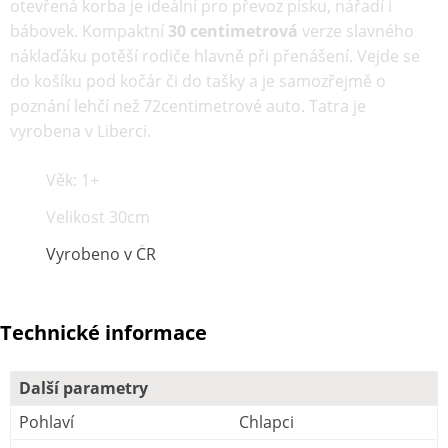
otevřená korba je ideální pro převoz písku, nářadí i
bábovek. Kompaktní
30 centimetrová
verze slavného
náklaďáku potěší rodiče hlavně při přenášení. Vejde se
do košíku pod kočár či do tašky a je samozřejmě o
poznání lehčí než 72centimetrové auto. Tatra je
vyrobena v Liberci.
Věk: 1+
Velikost 30cm
Vyrobeno v ČR
Technické informace
Další parametry
Pohlaví
Chlapci