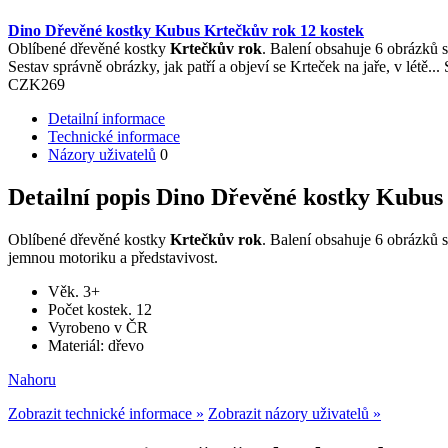
Dino Dřevěné kostky Kubus Krtečkův rok 12 kostek
Oblíbené dřevěné kostky
Krtečkův rok
. Balení obsahuje 6 obrázků
Sestav správně obrázky, jak patří a objeví se Krteček na jaře, v létě..
CZK
269
Detailní informace
Technické informace
Názory uživatelů
0
Detailní popis Dino Dřevěné kostky Kubus
Oblíbené dřevěné kostky
Krtečkův rok
. Balení obsahuje 6 obrázků
jemnou motoriku a představivost.
Věk. 3+
Počet kostek. 12
Vyrobeno v ČR
Materiál: dřevo
Nahoru
Zobrazit technické informace »
Zobrazit názory uživatelů »