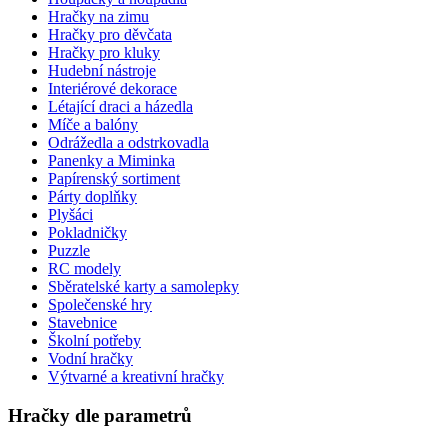
Hračky na zimu
Hračky pro děvčata
Hračky pro kluky
Hudební nástroje
Interiérové dekorace
Létající draci a házedla
Míče a balóny
Odrážedla a odstrkovadla
Panenky a Miminka
Papírenský sortiment
Párty doplňky
Plyšáci
Pokladničky
Puzzle
RC modely
Sběratelské karty a samolepky
Společenské hry
Stavebnice
Školní potřeby
Vodní hračky
Výtvarné a kreativní hračky
Hračky dle parametrů