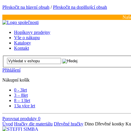
Přeskočit na hlavní obsah
/
Přeskočit na doplňující obsah
Naše
Hopíkovy prodejny
Vše o nákupu
Katalogy
Kontakt
Přihlášení
Nákupní košík
0 - 3
let
3 – 8
let
8 – 13
let
13
a více let
Porovnat produkty
0
Úvod
Hračky dle materiálu
Dřevěné hračky
Dino Dřevěné kostky Ku