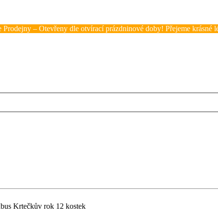
 Prodejny – Otevřeny dle otvírací prázdninové doby! Přejeme krásné lé
bus Krtečkův rok 12 kostek