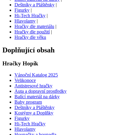
Deštníky a Pláštěnky
|
Figurky
|
Hi-Tech Hračky
|
Hlavolamy
|
Hračky dle materiálu
|
Hračky dle použití
|
Hračky dle věku
Doplňující obsah
Hračky Hopík
Vánoční Katalog 2025
Velikonoce
Antistresové hračky
Auta a dopravní prostředky
Balící materiál na dárky
Baby program
Deštníky a Pláštěnky
Kostýmy a Doplňky
Figurky
Hi-Tech Hračky
Hlavolamy
Houpačky a houpadla