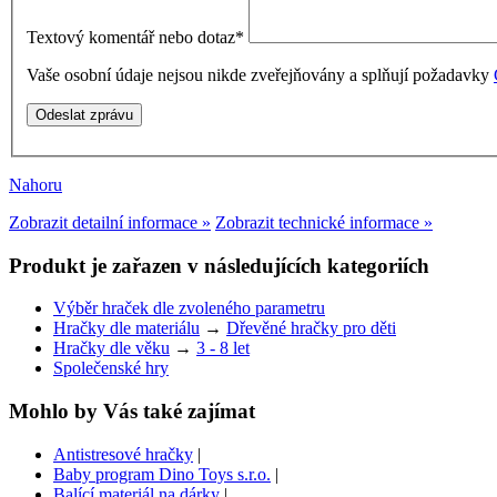
Textový komentář nebo dotaz
*
Vaše osobní údaje nejsou nikde zveřejňovány a splňují požadavky
Nahoru
Zobrazit detailní informace »
Zobrazit technické informace »
Produkt je zařazen v následujících kategoriích
Výběr hraček dle zvoleného parametru
Hračky dle materiálu
→
Dřevěné hračky pro děti
Hračky dle věku
→
3 - 8 let
Společenské hry
Mohlo by Vás také zajímat
Antistresové hračky
|
Baby program Dino Toys s.r.o.
|
Balící materiál na dárky
|