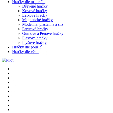
Hračky dle materiálu
Dřevěné hračky
Kovové hračky
Látkové hračky
Magnetické hračky
Modelína, plastelína a sliz
Papírové hračky
Gumové a Pěnové hračky
Plastové hračky
Plyšové hračky
Hračky dle použití
Hračky dle věku