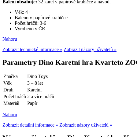
Balení obsahuje:
32 karet v papírové krabičce a návod.
Věk: 4+
Baleno v papírové krabičce
Počet hráčů: 3-6
Vyrobeno v ČR
Nahoru
Zobrazit technické informace »
Zobrazit názory uživatelů »
Parametry Dino Karetní hra Kvarteto Z
Značka
Dino Toys
Věk
3 – 8 let
Druh
Karetní
Počet hráčů
2 a více hráčů
Materiál
Papír
Nahoru
Zobrazit detailní informace »
Zobrazit názory uživatelů »