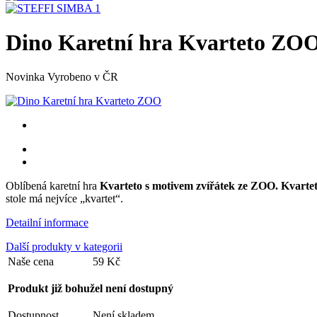
Dino Karetní hra Kvarteto ZO
Novinka
Vyrobeno v ČR
Oblíbená karetní hra
Kvarteto
s motivem zvířátek ze ZOO.
Kvarte
stole má nejvíce „kvartet“.
Detailní informace
Další produkty v kategorii
Naše cena
59 Kč
Produkt již bohužel není dostupný
Dostupnost
Není skladem