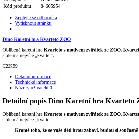
Kód produktu
84605954
Zeptejte se odborníka
Vytisknout stránku
Dino Karetní hra Kvarteto ZOO
Oblíbená karetní hra
Kvarteto
s motivem zvířátek ze ZOO.
Kvarte
stole má nejvíce „kvartet“.
CZK
59
Detailní informace
Technické informace
Názory uživatelů
0
Detailní popis Dino Karetní hra Kvartet
Oblíbená karetní hra
Kvarteto
s motivem zvířátek ze ZOO.
Kvarte
stole má nejvíce „kvartet“.
Kromě toho, že se vaše děti hrou zabaví, budou si současn