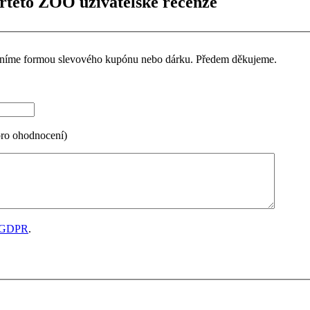
rteto ZOO uživatelské recenze
ceníme formou slevového kupónu nebo dárku. Předem děkujeme.
pro ohodnocení)
GDPR
.