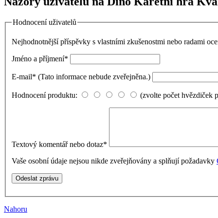
Názory uživatelů na Dino Karetní hra Kva
Hodnocení uživatelů
Nejhodnotnější příspěvky s vlastními zkušenostmi nebo radami o
Jméno a příjmení
*
E-mail
*
(Tato informace nebude zveřejněna.)
Hodnocení produktu:
(zvolte počet hvězdiček 
Textový komentář nebo dotaz
*
Vaše osobní údaje nejsou nikde zveřejňovány a splňují požadavky
Nahoru