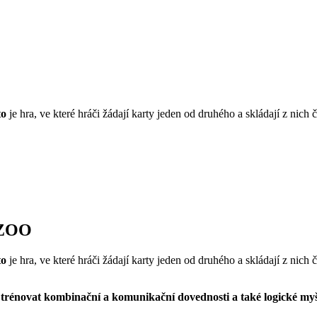
to
je hra, ve které hráči žádají karty jeden od druhého a skládají z nich
o ZOO
to
je hra, ve které hráči žádají karty jeden od druhého a skládají z nich
ě trénovat kombinační a komunikační dovednosti a také logické myš