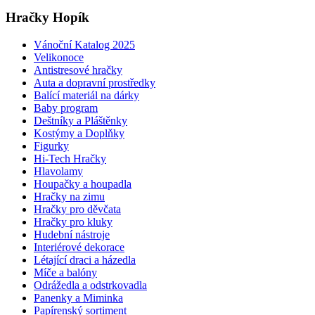
Hračky Hopík
Vánoční Katalog 2025
Velikonoce
Antistresové hračky
Auta a dopravní prostředky
Balící materiál na dárky
Baby program
Deštníky a Pláštěnky
Kostýmy a Doplňky
Figurky
Hi-Tech Hračky
Hlavolamy
Houpačky a houpadla
Hračky na zimu
Hračky pro děvčata
Hračky pro kluky
Hudební nástroje
Interiérové dekorace
Létající draci a házedla
Míče a balóny
Odrážedla a odstrkovadla
Panenky a Miminka
Papírenský sortiment