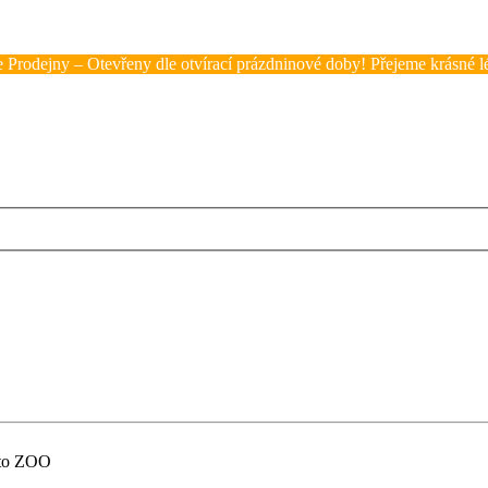
 Prodejny – Otevřeny dle otvírací prázdninové doby! Přejeme krásné lé
eto ZOO