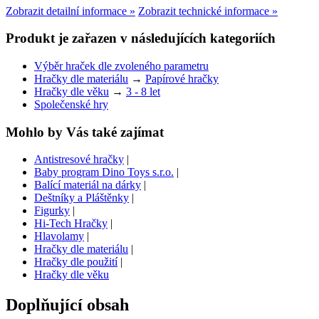
Zobrazit detailní informace »
Zobrazit technické informace »
Produkt je zařazen v následujících kategoriích
Výběr hraček dle zvoleného parametru
Hračky dle materiálu
→
Papírové hračky
Hračky dle věku
→
3 - 8 let
Společenské hry
Mohlo by Vás také zajímat
Antistresové hračky
|
Baby program Dino Toys s.r.o.
|
Balící materiál na dárky
|
Deštníky a Pláštěnky
|
Figurky
|
Hi-Tech Hračky
|
Hlavolamy
|
Hračky dle materiálu
|
Hračky dle použití
|
Hračky dle věku
Doplňující obsah