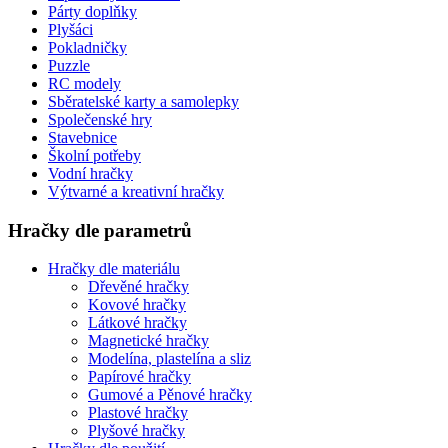
Párty doplňky
Plyšáci
Pokladničky
Puzzle
RC modely
Sběratelské karty a samolepky
Společenské hry
Stavebnice
Školní potřeby
Vodní hračky
Výtvarné a kreativní hračky
Hračky dle parametrů
Hračky dle materiálu
Dřevěné hračky
Kovové hračky
Látkové hračky
Magnetické hračky
Modelína, plastelína a sliz
Papírové hračky
Gumové a Pěnové hračky
Plastové hračky
Plyšové hračky