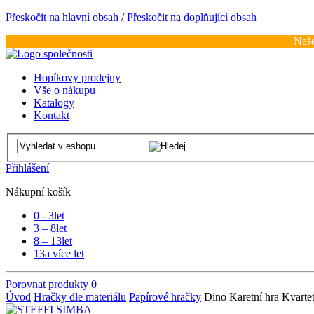
Přeskočit na hlavní obsah
/
Přeskočit na doplňující obsah
Naše
Hopíkovy prodejny
Vše o nákupu
Katalogy
Kontakt
Přihlášení
Nákupní košík
0 - 3
let
3 – 8
let
8 – 13
let
13
a více let
Porovnat produkty
0
Úvod
Hračky dle materiálu
Papírové hračky
Dino Karetní hra Kvart