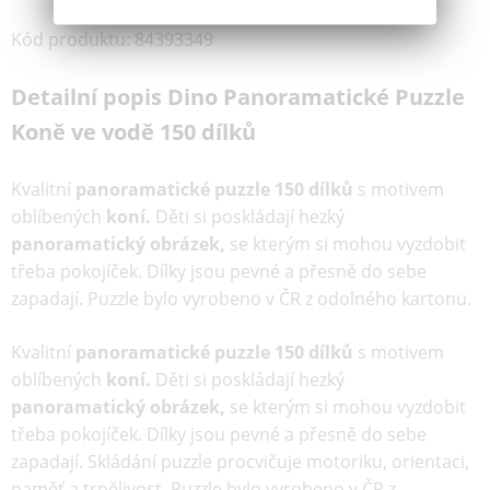
Kód produktu
:
84393349
Detailní popis Dino Panoramatické Puzzle
Koně ve vodě 150 dílků
Kvalitní
panoramatické puzzle 150
dílků
s motivem
oblíbených
koní.
Děti si poskládají hezký
panoramatický obrázek,
se kterým si mohou vyzdobit
třeba pokojíček. Dílky jsou pevné a přesně do sebe
zapadají. Puzzle bylo vyrobeno v ČR z odolného kartonu.
Kvalitní
panoramatické puzzle 150
dílků
s motivem
oblíbených
koní.
Děti si poskládají hezký
panoramatický obrázek,
se kterým si mohou vyzdobit
třeba pokojíček. Dílky jsou pevné a přesně do sebe
zapadají. Skládání puzzle procvičuje motoriku, orientaci,
paměť a trpělivost. Puzzle bylo vyrobeno v ČR z