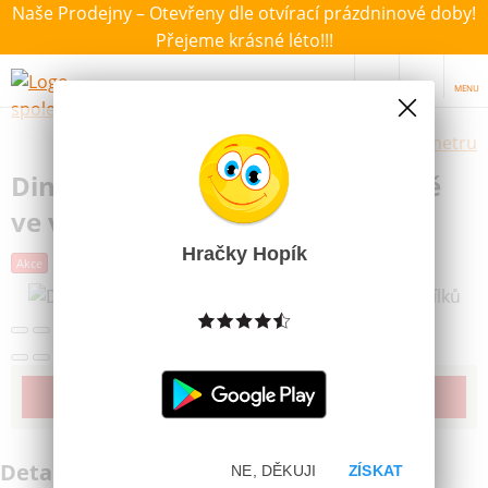
Naše Prodejny – Otevřeny dle otvírací prázdninové doby!
Přejeme krásné léto!!!
MENU
Výběr hraček dle zvoleného parametru
Dino Panoramatické Puzzle Koně
ve vodě 150 dílků
Hračky Hopík
Další obrázky
Akce
Novinka
Poslední šance
Produkt již bohužel není dostupný
Detailní informace
NE, DĚKUJI
ZÍSKAT