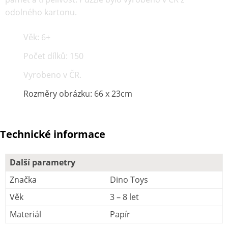
odolného kartonu.
Věk: 6+
Počet dílků: 150
Vyrobeno v ČR.
Rozměry obrázku: 66 x 23cm
Technické informace
Další parametry
Značka
Dino Toys
Věk
3 – 8 let
Materiál
Papír