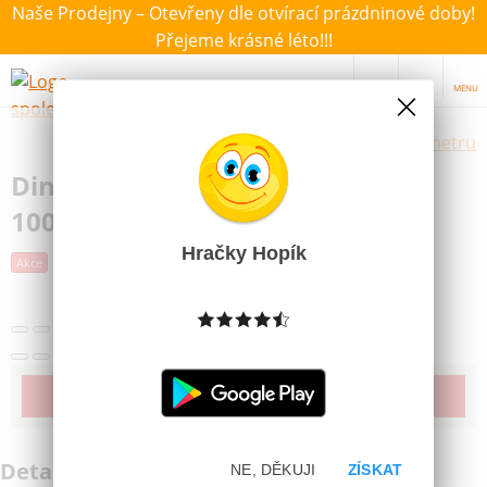
Naše Prodejny – Otevřeny dle otvírací prázdninové doby!
Přejeme krásné léto!!!
MENU
Výběr hraček dle zvoleného parametru
Dino Puzzle Cars 3 Aquaplaning
100XL dílků
Hračky Hopík
Další obrázky
Akce
Novinka
Poslední šance
Produkt již bohužel není dostupný
Detailní informace
NE, DĚKUJI
ZÍSKAT