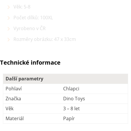
Věk: 5-8
Počet dílků: 100XL
Vyrobeno v ČR
Rozměry obrázku: 47 x 33cm
Technické informace
Další parametry
Pohlaví
Chlapci
Značka
Dino Toys
Věk
3 – 8 let
Materiál
Papír