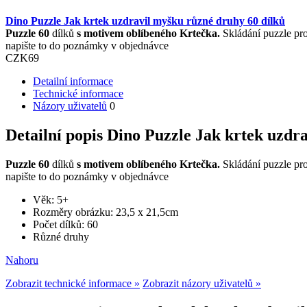
Dino Puzzle Jak krtek uzdravil myšku různé druhy 60 dílků
Puzzle 60
dílků
s motivem
oblíbeného Krtečka.
Skládání puzzle pr
napište to do poznámky v objednávce
CZK
69
Detailní informace
Technické informace
Názory uživatelů
0
Detailní popis Dino Puzzle Jak krtek uzdr
Puzzle 60
dílků
s motivem
oblíbeného Krtečka.
Skládání puzzle pr
napište to do poznámky v objednávce
Věk: 5+
Rozměry obrázku: 23,5 x 21,5cm
Počet dílků: 60
Různé druhy
Nahoru
Zobrazit technické informace »
Zobrazit názory uživatelů »