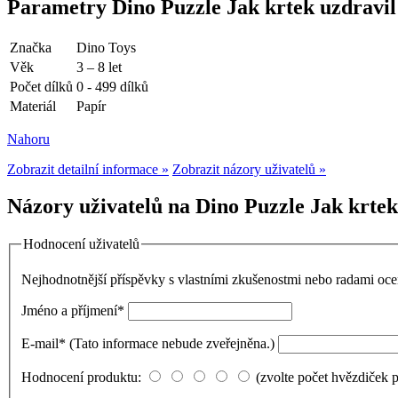
Parametry Dino Puzzle Jak krtek uzdravil
Značka
Dino Toys
Věk
3 – 8 let
Počet dílků
0 - 499 dílků
Materiál
Papír
Nahoru
Zobrazit detailní informace »
Zobrazit názory uživatelů »
Názory uživatelů na Dino Puzzle Jak krtek
Hodnocení uživatelů
Nejhodnotnější příspěvky s vlastními zkušenostmi nebo radami o
Jméno a příjmení
*
E-mail
*
(Tato informace nebude zveřejněna.)
Hodnocení produktu:
(zvolte počet hvězdiček 