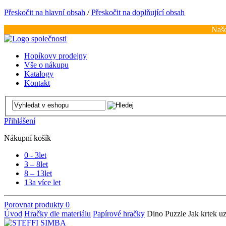
Přeskočit na hlavní obsah
/
Přeskočit na doplňující obsah
Naše
Hopíkovy prodejny
Vše o nákupu
Katalogy
Kontakt
Přihlášení
Nákupní košík
0 - 3
let
3 – 8
let
8 – 13
let
13
a více let
Porovnat produkty
0
Úvod
Hračky dle materiálu
Papírové hračky
Dino Puzzle Jak krtek u