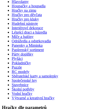
Hlavolamy
Houpačky a houpadla
Hračky na zimu
Hračky pro děvčata
Hračky pro kluky
Hudební nástroje
Interiérové dekorace
Létající draci a házedla
Míče a balóny
Odrážedla a odstrkovadla
Panenky a Miminka
Papírenský sortiment
Párty doplňky
Plyšáci
Pokladničky
Puzzle
RC modely
Sběratelské karty a samolepky
Společenské hry
Stavebnice
Školní potřeby
Vodní hračky
Výtvarné a kreativní hračky
Hračky dle parametrů