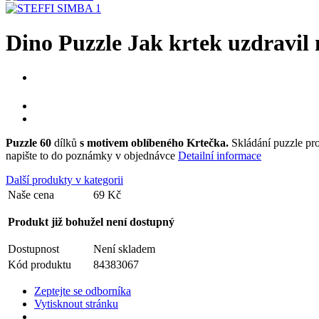
Dino Puzzle Jak krtek uzdravil
Puzzle 60
dílků
s motivem
oblíbeného Krtečka.
Skládání puzzle pr
napište to do poznámky v objednávce
Detailní informace
Další produkty v kategorii
Naše cena
69 Kč
Produkt již bohužel není dostupný
Dostupnost
Není skladem
Kód produktu
84383067
Zeptejte se odborníka
Vytisknout stránku