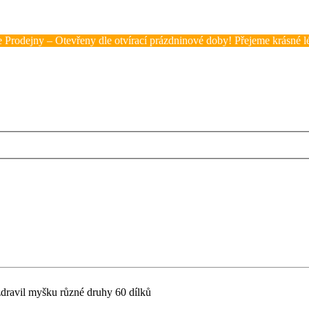
 Prodejny – Otevřeny dle otvírací prázdninové doby! Přejeme krásné lé
zdravil myšku různé druhy 60 dílků