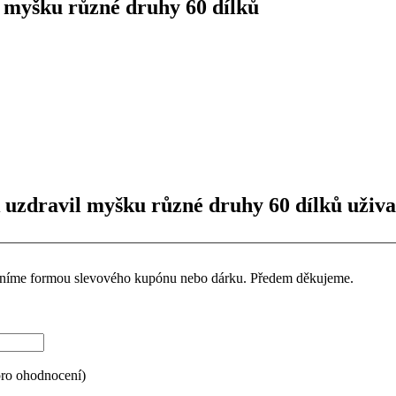
 myšku různé druhy 60 dílků
 uzdravil myšku různé druhy 60 dílků uživa
ceníme formou slevového kupónu nebo dárku. Předem děkujeme.
pro ohodnocení)