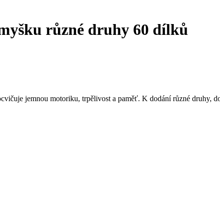
 myšku různé druhy 60 dílků
ocvičuje jemnou motoriku, trpělivost a paměť. K dodání různé druhy, 