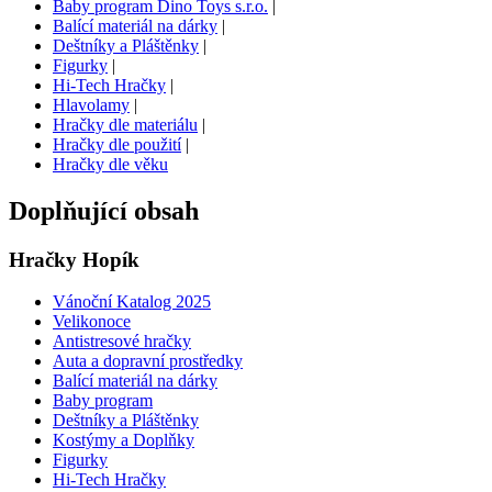
Baby program Dino Toys s.r.o.
|
Balící materiál na dárky
|
Deštníky a Pláštěnky
|
Figurky
|
Hi-Tech Hračky
|
Hlavolamy
|
Hračky dle materiálu
|
Hračky dle použití
|
Hračky dle věku
Doplňující obsah
Hračky Hopík
Vánoční Katalog 2025
Velikonoce
Antistresové hračky
Auta a dopravní prostředky
Balící materiál na dárky
Baby program
Deštníky a Pláštěnky
Kostýmy a Doplňky
Figurky
Hi-Tech Hračky