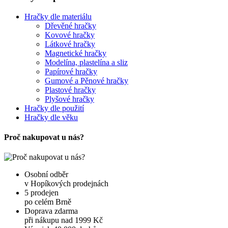
Hračky dle materiálu
Dřevěné hračky
Kovové hračky
Látkové hračky
Magnetické hračky
Modelína, plastelína a sliz
Papírové hračky
Gumové a Pěnové hračky
Plastové hračky
Plyšové hračky
Hračky dle použití
Hračky dle věku
Proč nakupovat u nás?
Osobní odběr
v Hopíkových prodejnách
5 prodejen
po celém Brně
Doprava zdarma
při nákupu nad 1999 Kč