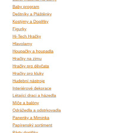
Baby program
Deštníky a Pláštěnky
Kostýmy a Doplňky
Figurky
Hi-Tech Hračky
Hlavolamy
Houpačky a houpadla
Hračky na zimu
Hračky pro děvčata
Hračky pro kluky
Hudební nástroje
Interiérové dekorace
Létající draci a házedla
Míče a balóny
Odrážedla a odstrkovadla
Panenky a Miminka
Papírenský sortiment
Párty doplňky