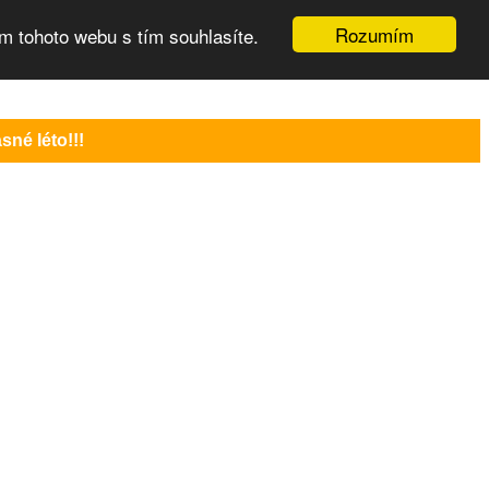
Rozumím
m tohoto webu s tím souhlasíte.
né léto!!!