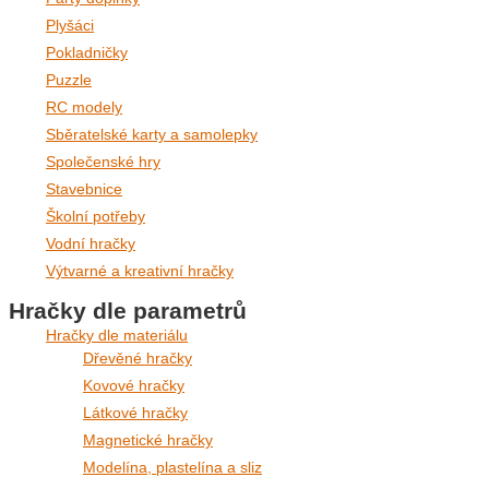
Plyšáci
Pokladničky
Puzzle
RC modely
Sběratelské karty a samolepky
Společenské hry
Stavebnice
Školní potřeby
Vodní hračky
Výtvarné a kreativní hračky
Hračky dle parametrů
Hračky dle materiálu
Dřevěné hračky
Kovové hračky
Látkové hračky
Magnetické hračky
Modelína, plastelína a sliz