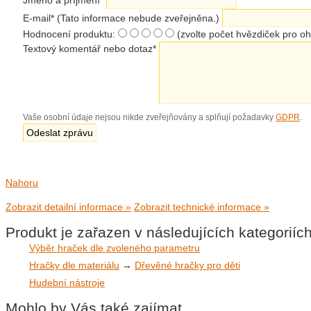
Jméno a příjmení
*
E-mail
*
(Tato informace nebude zveřejněna.)
Hodnocení produktu:
(zvolte počet hvězdiček pro o
Textový komentář nebo dotaz
*
Vaše osobní údaje nejsou nikde zveřejňovány a splňují požadavky
GDPR
.
Nahoru
Zobrazit detailní informace »
Zobrazit technické informace »
Produkt je zařazen v následujících kategoriíc
Výběr hraček dle zvoleného parametru
Hračky dle materiálu
→
Dřevěné hračky pro děti
Hudební nástroje
Mohlo by Vás také zajímat