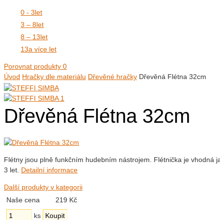
0 - 3
let
3 – 8
let
8 – 13
let
13
a více let
Porovnat produkty
0
Úvod
Hračky dle materiálu
Dřevěné hračky
Dřevěná Flétna 32cm
Dřevěná Flétna 32cm
Flétny jsou plně funkčním hudebním nástrojem. Flétnička je vhodná jak 
3 let.
Detailní informace
Další produkty v kategorii
Naše cena
219 Kč
ks