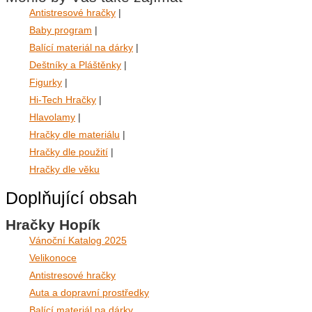
Antistresové hračky
|
Baby program
|
Balící materiál na dárky
|
Deštníky a Pláštěnky
|
Figurky
|
Hi-Tech Hračky
|
Hlavolamy
|
Hračky dle materiálu
|
Hračky dle použití
|
Hračky dle věku
Doplňující obsah
Hračky Hopík
Vánoční Katalog 2025
Velikonoce
Antistresové hračky
Auta a dopravní prostředky
Balící materiál na dárky