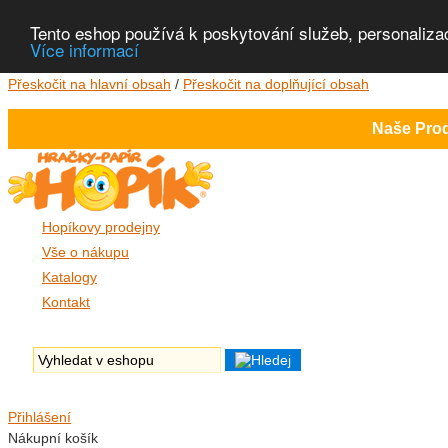
Tento eshop používá k poskytování služeb, personaliza
Více informací
Přeskočit na hlavní obsah
/
Přeskočit na doplňující obsah
Naše Prod
Hopíkovy prodejny
Vše o nákupu
Katalogy
Kontakt
Přihlášení
Nákupní košík