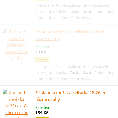
Sestav si své vlastní akvárium s plastovými
figurkami z kolekce Zoolandia, ideální na hry
plné fantazie. Mořské zvířátko…
Zoolandia mořská zvířátka 9-15cm
různé druhy
Skladem
79 Kč
Novinka
Sestav si své vlastní akvárium s plastovými
figurkami z kolekce Zoolandia, ideální na hry
plné fantazie. Mořské zvířátko…
Zoolandia mořská zvířátka 18-26cm
různé druhy
Skladem
159 Kč