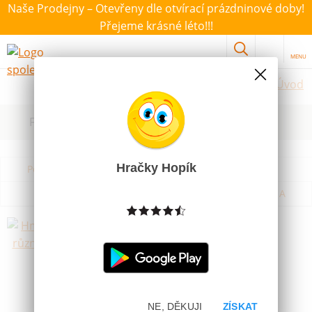
Naše Prodejny – Otevřeny dle otvírací prázdninové doby!
Přejeme krásné léto!!!
MENU
Úvod
Filtrovat dle dostupnosti, ceny, výrobce
Hračky Hopík
Podle názvu od A do Z
Od nejdražšího
Od nejlevnějšího
Podle názvu od Z do A
Hmyz plast různé druhy
Skladem
49 Kč
Novinka
Figurka hmyz o rozměru cca 9 - 13cm. V
NE, DĚKUJI
ZÍSKAT