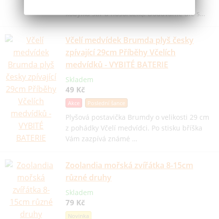
nabídce 6 druhů (motýl, vážka, beruška,
kobylka štír a nosorožík). Dodáváme dle s…
Včelí medvídek Brumda plyš česky
zpívající 29cm Příběhy Včelích
medvídků - VYBITÉ BATERIE
Skladem
49 Kč
Akce
Poslední šance
Plyšová postavička Brumdy o velikosti 29 cm
z pohádky Včelí medvídci. Po stisku bříška
Vám zazpívá známé …
Zoolandia mořská zvířátka 8-15cm
různé druhy
Skladem
79 Kč
Novinka