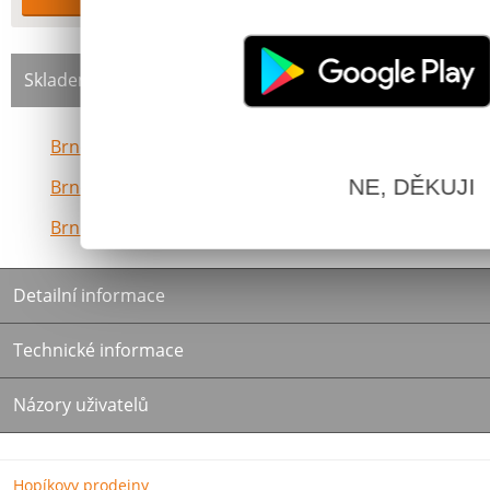
Skladem na prodejně:
Brno Vinohrady
NE, DĚKUJI
Brno Lesná
Brno Bystrc
Detailní informace
Technické informace
Názory uživatelů
Hopíkovy prodejny