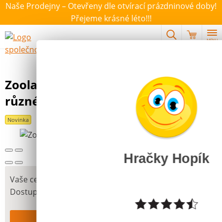
Naše Prodejny – Otevřeny dle otvírací prázdninové doby!
Přejeme krásné léto!!!
MENU
Výběr hraček dle zvoleného parametru
Zoolandia mořská zvířátka 8-15cm
různé druhy
Novinka
Hračky Hopík
79 Kč
Vaše cena
Dostupnost
Skladem