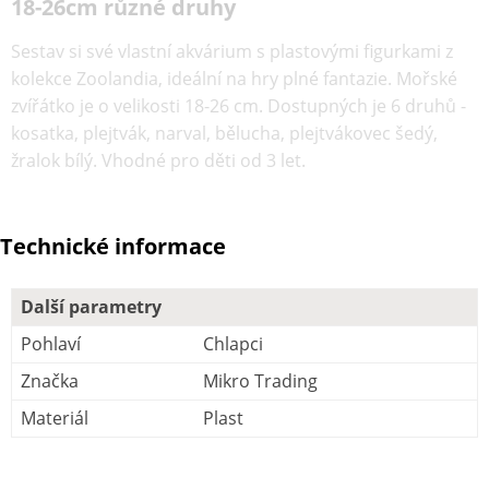
18-26cm různé druhy
Sestav si své vlastní akvárium s plastovými figurkami z
kolekce Zoolandia, ideální na hry plné fantazie. Mořské
zvířátko je o velikosti 18-26 cm. Dostupných je 6 druhů -
kosatka, plejtvák, narval, bělucha, plejtvákovec šedý,
žralok bílý. Vhodné pro děti od 3 let.
Technické informace
Další parametry
Pohlaví
Chlapci
Značka
Mikro Trading
Materiál
Plast