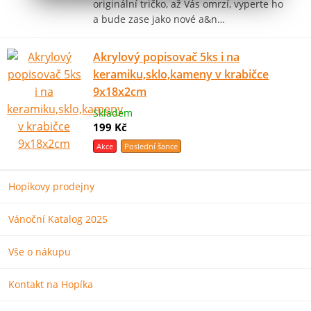
originální tričko, až Vás omrzí, vyperte ho
a bude zase jako nové a&n…
Akrylový popisovač 5ks i na
keramiku,sklo,kameny v krabičce
9x18x2cm
Skladem
199 Kč
Akce
Poslední šance
Hopíkovy prodejny
Vánoční Katalog 2025
Vše o nákupu
Kontakt na Hopíka