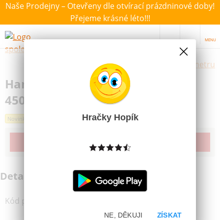
Naše Prodejny – Otevřeny dle otvírací prázdninové doby!
Přejeme krásné léto!!!
MENU
Výběr hraček dle zvoleného parametru
Hama® Korálkový set MIDI Slon
450ks
Hračky Hopík
Novinka
Produkt již bohužel není dostupný
Detailní informace
Kód produktu
:
88841830
NE, DĚKUJI
ZÍSKAT