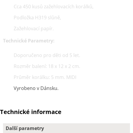
Cca 450 kusů zažehlovacích korálků,
Podložka H319 slůně,
Zažehlovací papír.
Technické Parametry:
Doporučeno pro děti od 5 let.
Rozměr balení: 18 x 12 x 2 cm.
Průměr korálku: 5 mm. MIDI
Vyrobeno v Dánsku.
Technické informace
Další parametry