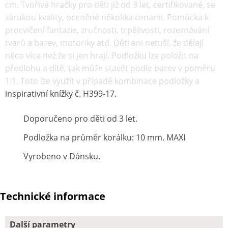
cm. Tvořivé hračky pro děti již od 3 let, certifikované, se
zárukou kvality, oceněné několika cenami. Pomůcka k
procvičení fantazie, zručnosti, trpělivosti, rozeznávání
tvarů a barev, motoriky atd. Děti ani netuší, že dělají
něco více než že si jen hrají. Podložku lze položit na
předlohu a dítě, tak může stavět podle barev v poměru
1:1. Toto lze využít v případě kombinace podložky a
inspirativní knížky č. H399-17.
Doporučeno pro děti od 3 let.
Podložka na průměr korálku: 10 mm. MAXI
Vyrobeno v Dánsku.
Technické informace
Další parametry