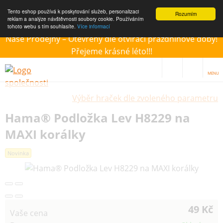
Tento eshop používá k poskytování služeb, personalizaci
Rozumím
reklam a analýze návštěvnosti soubory cookie. Používáním
tohoto webu s tím souhlasíte.
Více informací
Naše Prodejny – Otevřeny dle otvírací prázdninové doby!
Přejeme krásné léto!!!
MENU
Výběr hraček dle zvoleného parametru
Hama® Podložka Lev H8229 na
MAXI korálky
Novinka
49 Kč
Vaše cena