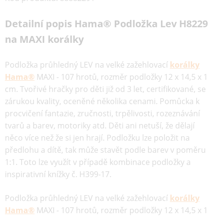
Detailní popis Hama® Podložka Lev H8229
na MAXI korálky
Podložka průhledný LEV na velké zažehlovací
korálky
Hama®
MAXI - 107 hrotů, rozměr podložky 12 x 14,5 x 1
cm. Tvořivé hračky pro děti již od 3 let, certifikované, se
zárukou kvality, oceněné několika cenami. Pomůcka k
procvičení fantazie, zručnosti, trpělivosti, rozeznávání
tvarů a barev, motoriky atd. Děti ani netuší, že dělají
něco více než že si jen hrají. Podložku lze položit na
předlohu a dítě, tak může stavět podle barev v poměru
1:1. Toto lze využít v případě kombinace podložky a
inspirativní knížky č. H399-17.
Podložka průhledný LEV na velké zažehlovací
korálky
Hama®
MAXI - 107 hrotů, rozměr podložky 12 x 14,5 x 1