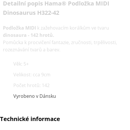
Detailní popis Hama® Podložka MIDI
Dinosaurus H322-42
Podložka MIDI
k zažehovacím korálkům ve tvaru
dinosaura - 142 hrotů.
Pomůcka k procvičení fantazie, zručnosti, trpělivosti,
rozeznávání tvarů a barev.
Věk: 5+
Velikost: cca 9cm
Počet hrotů: 142
Vyrobeno v Dánsku
Technické informace