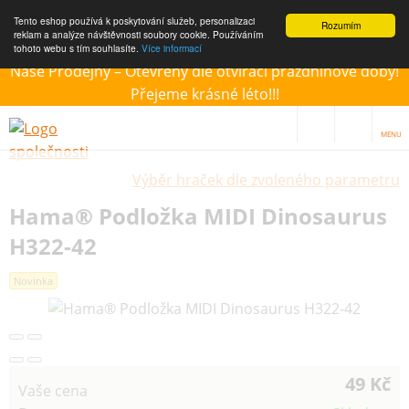
Tento eshop používá k poskytování služeb, personalizaci
Rozumím
reklam a analýze návštěvnosti soubory cookie. Používáním
tohoto webu s tím souhlasíte.
Více informací
Naše Prodejny – Otevřeny dle otvírací prázdninové doby!
Přejeme krásné léto!!!
MENU
Výběr hraček dle zvoleného parametru
Hama® Podložka MIDI Dinosaurus
H322-42
Novinka
49 Kč
Vaše cena