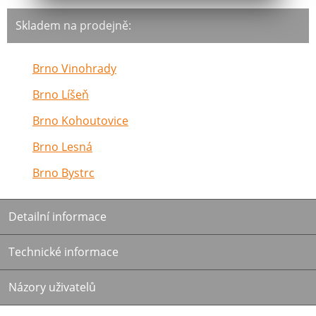
Skladem na prodejně:
Brno Vinohrady
Brno Líšeň
Brno Kohoutovice
Brno Lesná
Brno Bystrc
Detailní informace
Technické informace
Názory uživatelů