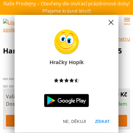
Naše Prodejny – Otevřeny dle otvírací prázdninové doby!
Přejeme krásné léto!!!
MENU
Výběr hraček dle zvoleného parametru
Hama® Podložka MIDI Drak H305
Hračky Hopík
59 Kč
Vaše cena
Dostupnost
Skladem
NE, DĚKUJI
ZÍSKAT