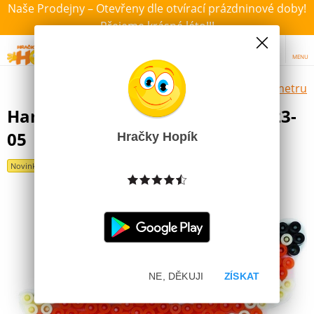
Naše Prodejny – Otevřeny dle otvírací prázdninové doby!
Přejeme krásné léto!!!
MENU
Výběr hraček dle zvoleného parametru
Hama® Podložka MIDI Liška H323-
05
Hračky Hopík
Novinka
NE, DĚKUJI
ZÍSKAT