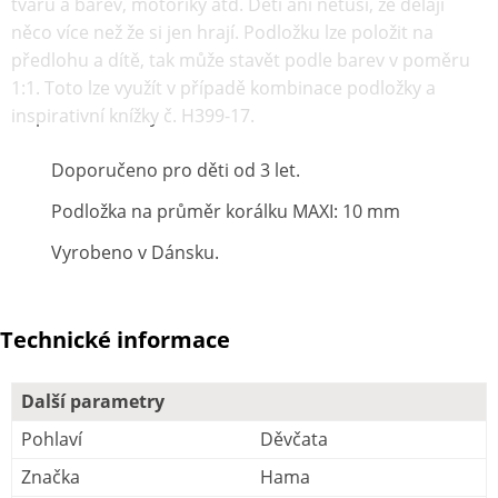
tvarů a barev, motoriky atd. Děti ani netuší, že dělají
něco více než že si jen hrají. Podložku lze položit na
předlohu a dítě, tak může stavět podle barev v poměru
1:1. Toto lze využít v případě kombinace podložky a
inspirativní knížky č. H399-17.
Doporučeno pro děti od 3 let.
Podložka na průměr korálku MAXI: 10 mm
Vyrobeno v Dánsku.
Technické informace
Další parametry
Pohlaví
Děvčata
Značka
Hama