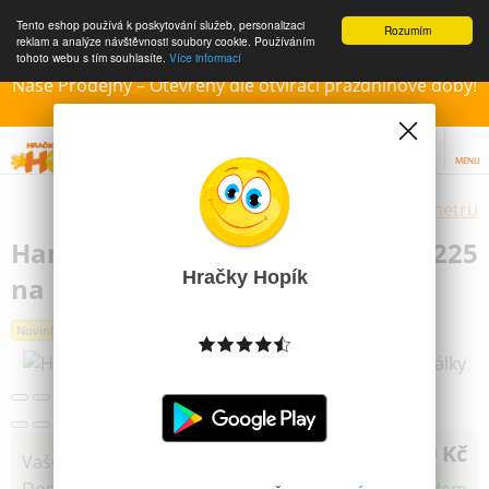
Tento eshop používá k poskytování služeb, personalizaci
Rozumím
reklam a analýze návštěvnosti soubory cookie. Používáním
tohoto webu s tím souhlasíte.
Více informací
Naše Prodejny – Otevřeny dle otvírací prázdninové doby!
Přejeme krásné léto!!!
MENU
Výběr hraček dle zvoleného parametru
Hama® Podložka Motýl malý H8225
Hračky Hopík
na MAXI korálky
Další obrázky
Novinka
49 Kč
Vaše cena