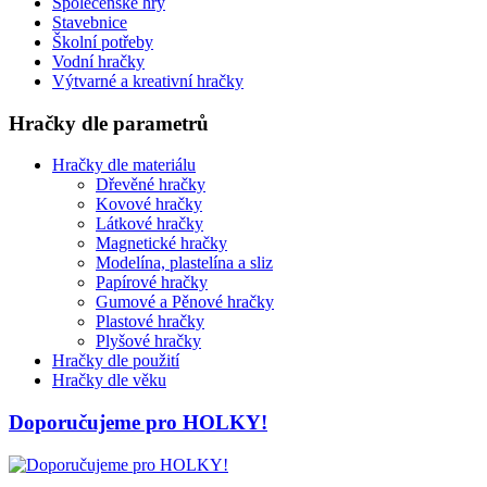
Společenské hry
Stavebnice
Školní potřeby
Vodní hračky
Výtvarné a kreativní hračky
Hračky dle parametrů
Hračky dle materiálu
Dřevěné hračky
Kovové hračky
Látkové hračky
Magnetické hračky
Modelína, plastelína a sliz
Papírové hračky
Gumové a Pěnové hračky
Plastové hračky
Plyšové hračky
Hračky dle použití
Hračky dle věku
Doporučujeme pro HOLKY!