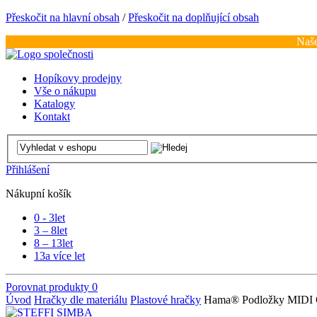
Přeskočit na hlavní obsah
/
Přeskočit na doplňující obsah
Naše
Hopíkovy prodejny
Vše o nákupu
Katalogy
Kontakt
Přihlášení
Nákupní košík
0 - 3
let
3 – 8
let
8 – 13
let
13
a více let
Porovnat produkty
0
Úvod
Hračky dle materiálu
Plastové hračky
Hama® Podložky MIDI Č