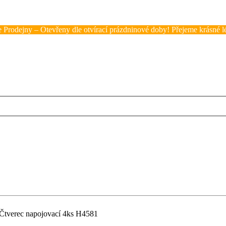
 Prodejny – Otevřeny dle otvírací prázdninové doby! Přejeme krásné lé
tverec napojovací 4ks H4581