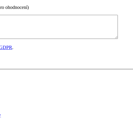
pro ohodnocení)
GDPR
.
y