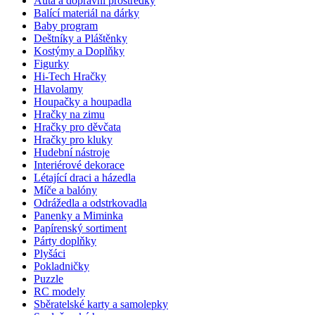
Auta a dopravní prostředky
Balící materiál na dárky
Baby program
Deštníky a Pláštěnky
Kostýmy a Doplňky
Figurky
Hi-Tech Hračky
Hlavolamy
Houpačky a houpadla
Hračky na zimu
Hračky pro děvčata
Hračky pro kluky
Hudební nástroje
Interiérové dekorace
Létající draci a házedla
Míče a balóny
Odrážedla a odstrkovadla
Panenky a Miminka
Papírenský sortiment
Párty doplňky
Plyšáci
Pokladničky
Puzzle
RC modely
Sběratelské karty a samolepky