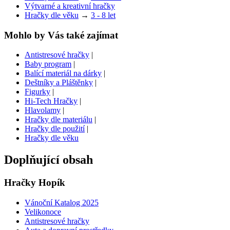
Výtvarné a kreativní hračky
Hračky dle věku
→
3 - 8 let
Mohlo by Vás také zajímat
Antistresové hračky
|
Baby program
|
Balící materiál na dárky
|
Deštníky a Pláštěnky
|
Figurky
|
Hi-Tech Hračky
|
Hlavolamy
|
Hračky dle materiálu
|
Hračky dle použití
|
Hračky dle věku
Doplňující obsah
Hračky Hopík
Vánoční Katalog 2025
Velikonoce
Antistresové hračky