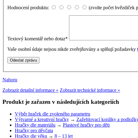
Hodnocení produktu:
(zvolte počet hvězdiček 
Textový komentář nebo dotaz
*
Vaše osobní údaje nejsou nikde zveřejňovány a splňují požadavky
Nahoru
Zobrazit detailní informace »
Zobrazit technické informace »
Produkt je zařazen v následujících kategoriích
Výběr hraček dle zvoleného parametru
Výtvarné a kreativní hračky
→
Zažehlovací korálky a podložk
Hračky dle materiálu
→
Plastové hračky pro děti
Hračky pro děvčata
Hračky dle věku
→
8 – 13 let