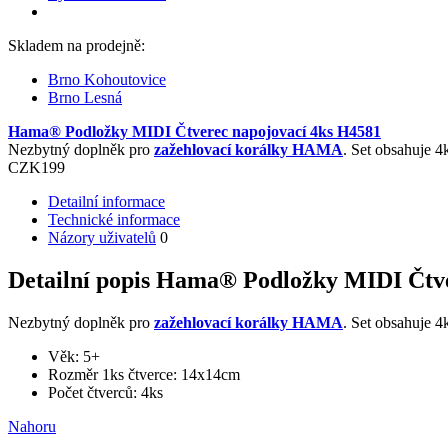
Skladem na prodejně:
Brno Kohoutovice
Brno Lesná
Hama® Podložky MIDI Čtverec napojovací 4ks H4581
Nezbytný doplněk pro
zažehlovací korálky HAMA
. Set obsahuje 
CZK
199
Detailní informace
Technické informace
Názory uživatelů
0
Detailní popis Hama® Podložky MIDI Čtv
Nezbytný doplněk pro
zažehlovací korálky HAMA
. Set obsahuje 
Věk: 5+
Rozměr 1ks čtverce: 14x14cm
Počet čtverců: 4ks
Nahoru