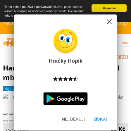
Tento eshop používá k poskytování služeb, personalizaci
Rozumím
reklam a analýze návštěvnosti soubory cookie. Používáním
tohoto webu s tím souhlasíte.
Více informací
Naše Prodejny – Otevřeny dle otvírací prázdninové doby!
Přejeme krásné léto!!!
MENU
Výběr hraček dle zvoleného parametru
Hračky Hopík
Hama® Zažehlovací korálky MIDI
mix barev 1000ks H207-00
Nejprodávanější
NE, DĚKUJI
ZÍSKAT
59 Kč