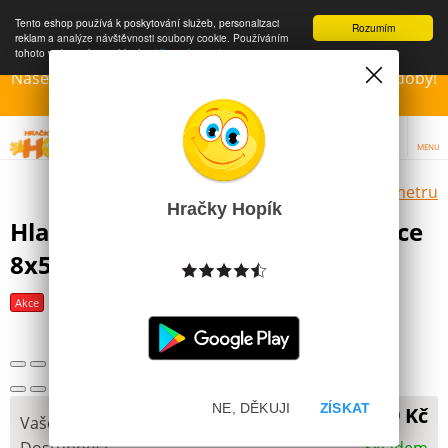
Tento eshop používá k poskytování služeb, personalizaci
Rozumím
reklam a analýze návštěvnosti soubory cookie. Používáním
tohoto webu s tím souhlasíte.
Více informací
Naše Prodejny – Otevřeny dle otvírací prázdninové doby!
Přejeme krásné léto!!!
MENU
Výběr hraček dle zvoleného parametru
Hračky Hopík
Hlavolam most dřevěný v krabičce
8x5x5cm
Další obrázky
Akce
Poslední šance
NE, DĚKUJI
ZÍSKAT
59 Kč
Vaše cena