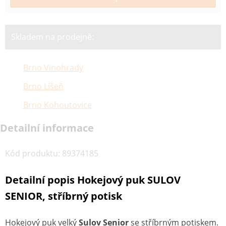
Skladem na prodejně:
Brno Vinohrady
Brno Líšeň
Brno Kohoutovice
Detailní informace
Kód produktu
:
89374185
Detailní popis Hokejový puk SULOV
SENIOR, stříbrný potisk
Hokejový puk velký
Sulov Senior
se stříbrným potiskem.