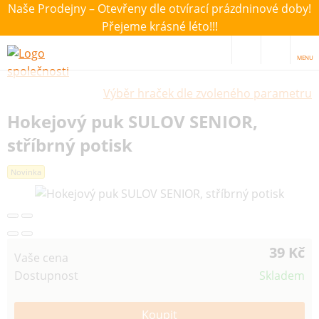
Naše Prodejny – Otevřeny dle otvírací prázdninové doby!
Přejeme krásné léto!!!
MENU
Výběr hraček dle zvoleného parametru
Hokejový puk SULOV SENIOR,
stříbrný potisk
Novinka
39 Kč
Vaše cena
Dostupnost
Skladem