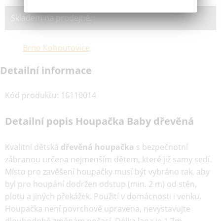
Skladem na prodejně:
Brno Kohoutovice
Detailní informace
Kód produktu
:
16110014
Detailní popis Houpačka Baby dřevěná
Kvalitní dětská
dřevěná houpačka
s bezpečnotní
zábranou určena nejmenším dětem, které již samy sedí.
Místo pro zavěšení houpačky musí být vybráno tak, aby
byl pro houpání dodržen odstup (min. 2 m) od stěn,
plotu a jiných překážek. Použití v domácnosti i venku.
Houpačka není povrchově upravena, nevystavujte
dlouhodobě změnám počasí. Délka lana je 1,7m.