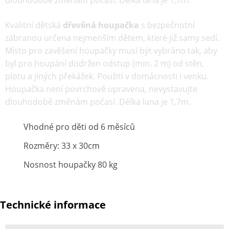
Kvalitní dětská
dřevěná houpačka
s bezpečnotní
zábranou určena nejmenším dětem, které již samy sedí.
Místo pro zavěšení houpačky musí být vybráno tak, aby
byl pro houpání dodržen odstup (min. 2 m) od stěn,
plotu a jiných překážek. Použití v domácnosti i venku.
Houpačka není povrchově upravena, nevystavujte
dlouhodobě změnám počasí. Délka lana je 1,7m.
Vhodné pro děti od 6 měsíců
Rozměry: 33 x 30cm
Nosnost houpačky 80 kg
Technické informace