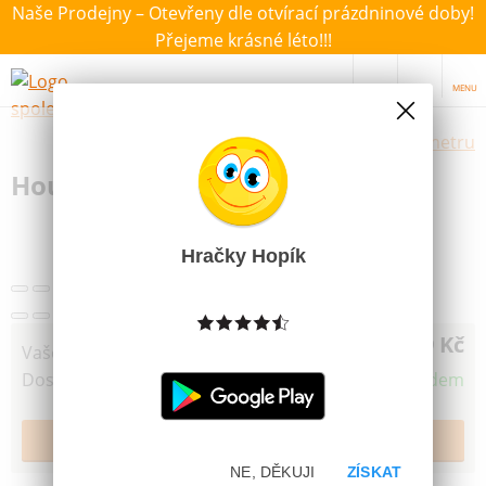
Naše Prodejny – Otevřeny dle otvírací prázdninové doby!
Přejeme krásné léto!!!
MENU
Výběr hraček dle zvoleného parametru
Houpačka Baby dřevěná
Další obrázky
Hračky Hopík
699 Kč
Vaše cena
Dostupnost
Skladem
NE, DĚKUJI
ZÍSKAT