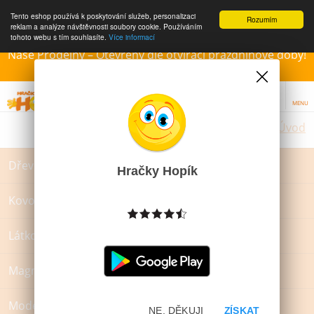
Tento eshop používá k poskytování služeb, personalizaci
Rozumím
reklam a analýze návštěvnosti soubory cookie. Používáním
tohoto webu s tím souhlasíte.
Více informací
Naše Prodejny – Otevřeny dle otvírací prázdninové doby!
Přejeme krásné léto!!!
MENU
Úvod
Dřevěné hračky
Hračky Hopík
Kovové hračky
Látkové hračky
Magnetické hračky
Modelína, plastelína a sliz
NE, DĚKUJI
ZÍSKAT