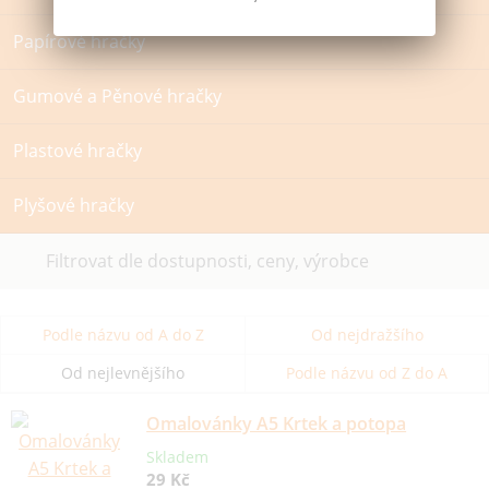
Papírové hračky
Gumové a Pěnové hračky
Plastové hračky
Plyšové hračky
Filtrovat dle dostupnosti, ceny, výrobce
Podle názvu od A do Z
Od nejdražšího
Od nejlevnějšího
Podle názvu od Z do A
Omalovánky A5 Krtek a potopa
Skladem
29 Kč