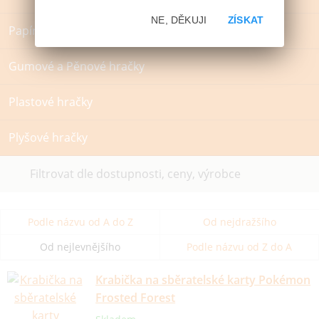
NE, DĚKUJI
ZÍSKAT
Papírové hračky
Gumové a Pěnové hračky
Plastové hračky
Plyšové hračky
Filtrovat dle dostupnosti, ceny, výrobce
Podle názvu od A do Z
Od nejdražšího
Od nejlevnějšího
Podle názvu od Z do A
Krabička na sběratelské karty Pokémon
Frosted Forest