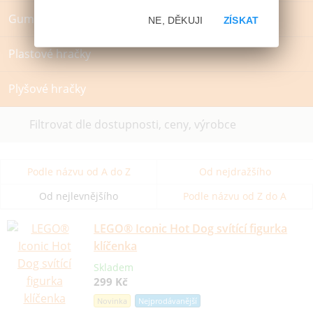
Gumové a Pěnové hračky
NE, DĚKUJI
ZÍSKAT
Plastové hračky
Plyšové hračky
Filtrovat dle dostupnosti, ceny, výrobce
Podle názvu od A do Z
Od nejdražšího
Od nejlevnějšího
Podle názvu od Z do A
LEGO® Iconic Hot Dog svítící figurka
klíčenka
Skladem
299 Kč
Novinka
Nejprodávanější