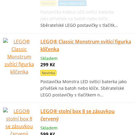
Novinka
Nejprodávanější
Postavička Kaktus LED svítící baterka
jako přívěšek na batoh nebo klíče.
Sběratelské LEGO postavičky s tlačítk…
LEGO® Classic Monstrum svítící figurka
klíčenka
Skladem
299 Kč
Novinka
Postavička Monstra LED svítící baterka jako
přívěšek na batoh nebo klíče. Sběratelské
LEGO postavičky s tlačítkem n…
LEGO® stolní box 8 se zásuvkou
červený
Skladem
599 Kč