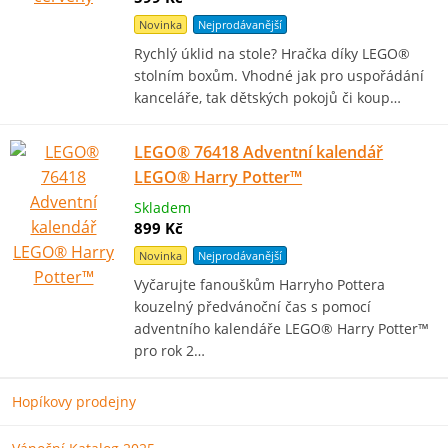
Novinka
Nejprodávanější
Rychlý úklid na stole? Hračka díky LEGO®
stolním boxům. Vhodné jak pro uspořádání
kanceláře, tak dětských pokojů či koup…
LEGO® 76418 Adventní kalendář
LEGO® Harry Potter™
Skladem
899 Kč
Novinka
Nejprodávanější
Vyčarujte fanouškům Harryho Pottera
kouzelný předvánoční čas s pomocí
adventního kalendáře LEGO® Harry Potter™
pro rok 2…
Hopíkovy prodejny