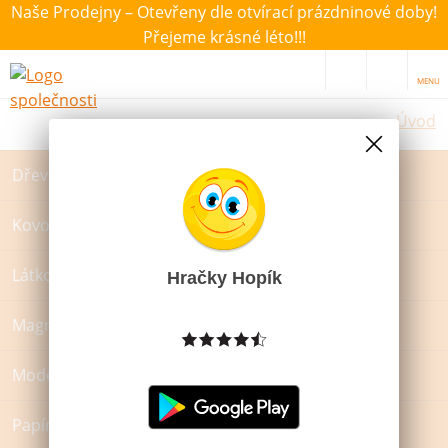
Naše Prodejny – Otevřeny dle otvírací prázdninové doby!
Přejeme krásné léto!!!
MENU
Úvod
Dřevěné hračky
Kovové hračky
Látkové hračky
Hračky Hopík
Magnetické hračky
Modelína, plastelína a sliz
Papírové hračky