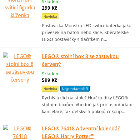
Skladem
299 Kč
Novinka
Postavička Monstra LED svítící baterka jako
přívěšek na batoh nebo klíče. Sběratelské
LEGO postavičky s tlačítkem n…
LEGO® stolní box 8 se zásuvkou
červený
Skladem
599 Kč
Novinka
Nejprodávanější
Rychlý úklid na stole? Hračka díky LEGO®
stolním boxům. Vhodné jak pro uspořádání
kanceláře, tak dětských pokojů či koup…
LEGO® 76418 Adventní kalendář
LEGO® Harry Potter™