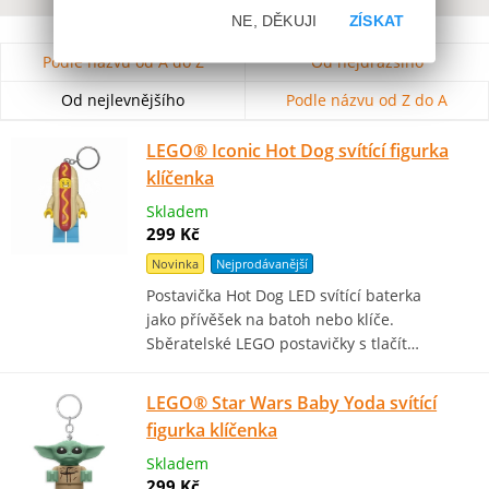
NE, DĚKUJI
ZÍSKAT
Podle názvu od A do Z
Od nejdražšího
Od nejlevnějšího
Podle názvu od Z do A
LEGO® Iconic Hot Dog svítící figurka
klíčenka
Skladem
299 Kč
Novinka
Nejprodávanější
Postavička Hot Dog LED svítící baterka
jako přívěšek na batoh nebo klíče.
Sběratelské LEGO postavičky s tlačít…
LEGO® Star Wars Baby Yoda svítící
figurka klíčenka
Skladem
299 Kč