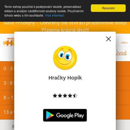
Tento eshop používá k poskytování služeb, personalizaci
Rozumím
reklam a analýze návštěvnosti soubory cookie. Používáním
tohoto webu s tím souhlasíte.
Více informací
Naše Prodejny – Otevřeny dle otvírací prázdninové doby!
Přejeme krásné léto!!!
MENU
Úvod
0 - 3 let
Hračky Hopík
3 - 8 let
8 – 13 let
13 a více let
Filtrovat dle dostupnosti, ceny, výrobce