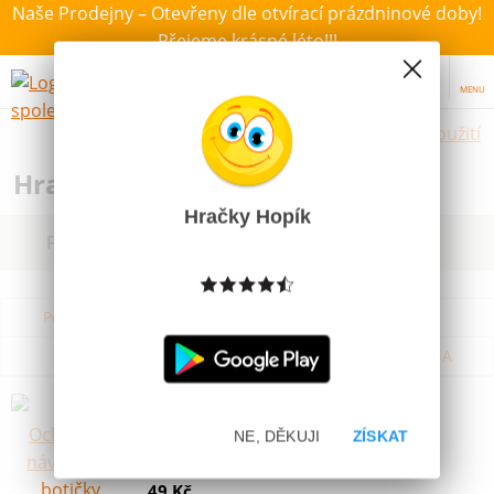
Naše Prodejny – Otevřeny dle otvírací prázdninové doby!
Přejeme krásné léto!!!
MENU
Hračky dle použití
Hračky na ven a zahradu
Hračky Hopík
Filtrovat dle dostupnosti, ceny, výrobce
Podle názvu od A do Z
Od nejdražšího
Od nejlevnějšího
Podle názvu od Z do A
Big Ochranné návleky na botičky
červené
NE, DĚKUJI
ZÍSKAT
Skladem
49 Kč