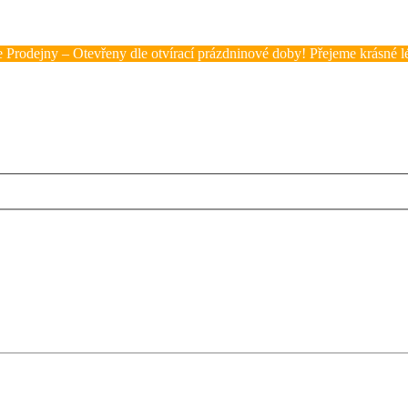
 Prodejny – Otevřeny dle otvírací prázdninové doby! Přejeme krásné lé