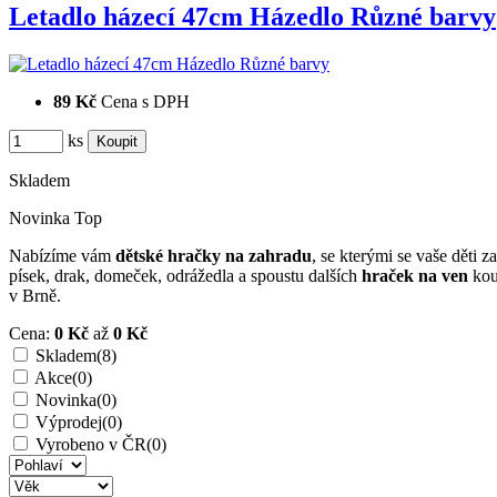
Letadlo házecí 47cm Házedlo Různé barvy
89 Kč
Cena s DPH
ks
Skladem
Novinka
Top
Nabízíme vám
dětské hračky na zahradu
, se kterými se vaše děti 
písek, drak, domeček, odrážedla a spoustu dalších
hraček na ven
kou
v Brně.
Cena:
0 Kč
až
0 Kč
Skladem
(8)
Akce
(0)
Novinka
(0)
Výprodej
(0)
Vyrobeno v ČR
(0)