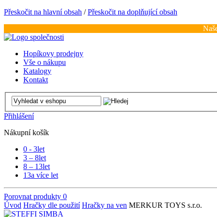
Přeskočit na hlavní obsah
/
Přeskočit na doplňující obsah
Naše
Hopíkovy prodejny
Vše o nákupu
Katalogy
Kontakt
Přihlášení
Nákupní košík
0 - 3
let
3 – 8
let
8 – 13
let
13
a více let
Porovnat produkty
0
Úvod
Hračky dle použití
Hračky na ven
MERKUR TOYS s.r.o.