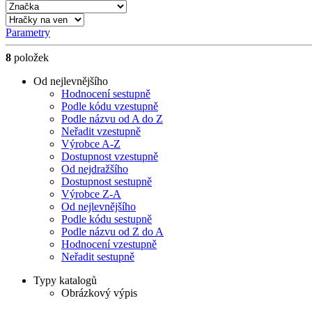
Parametry
8
položek
Od nejlevnějšího
Hodnocení sestupně
Podle kódu vzestupně
Podle názvu od A do Z
Neřadit vzestupně
Výrobce A-Z
Dostupnost vzestupně
Od nejdražšího
Dostupnost sestupně
Výrobce Z-A
Od nejlevnějšího
Podle kódu sestupně
Podle názvu od Z do A
Hodnocení vzestupně
Neřadit sestupně
Typy katalogů
Obrázkový výpis