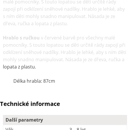
malé pomocníky. S touto lopatou se děti určitě rády
zapojí při odklízení sněhové nadílky. Hrablo je lehké, aby
s ním děti mohly snadno manipulovat. Násada je ze
dřeva, ručka a lopata z plastu.
Hrablo s ručkou
v červené barvě pro všechny malé
pomocníky. S touto lopatou se děti určitě rády zapojí při
odklízení sněhové nadílky. Hrablo je lehké, aby s ním děti
mohly snadno manipulovat. Násada je ze dřeva, ručka a
lopata z plastu.
Délka hrabla: 87cm
Technické informace
Další parametry
Věk
3 – 8 let