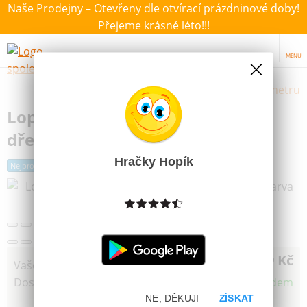
Naše Prodejny – Otevřeny dle otvírací prázdninové doby!
Přejeme krásné léto!!!
MENU
Výběr hraček dle zvoleného parametru
Lopata Hrablo s T-ručkou plast
dřevo červená barva 87cm
Hračky Hopík
Nejprodávanější
Další obrázky
139 Kč
Vaše cena
Dostupnost
Skladem
NE, DĚKUJI
ZÍSKAT