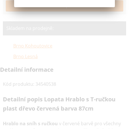
Skladem na prodejně:
Brno Kohoutovice
Brno Lesná
Detailní informace
Kód produktu
:
34540538
Detailní popis Lopata Hrablo s T-ručkou
plast dřevo červená barva 87cm
Hrablo na sníh s ručkou
v červené barvě pro všechny