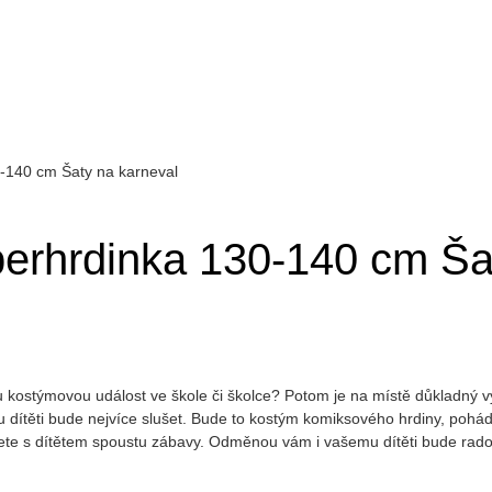
-140 cm Šaty na karneval
erhrdinka 130-140 cm Šat
 kostýmovou událost ve škole či školce? Potom je na místě důkladný v
 dítěti bude nejvíce slušet. Bude to kostým komiksového hrdiny, pohád
jete s dítětem spoustu zábavy. Odměnou vám i vašemu dítěti bude rado