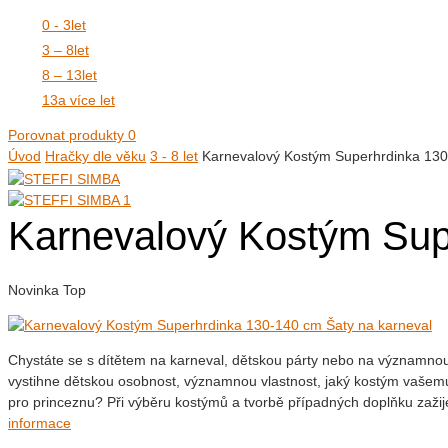
0 - 3
let
3 – 8
let
8 – 13
let
13
a více let
Porovnat produkty
0
Úvod
Hračky dle věku
3 - 8 let
Karnevalový Kostým Superhrdinka 130
Karnevalový Kostým Sup
Novinka
Top
Chystáte se s dítětem na karneval, dětskou párty nebo na významnou
vystihne dětskou osobnost, významnou vlastnost, jaký kostým vašemu
pro princeznu? Při výběru kostýmů a tvorbě případných doplňku zaži
informace