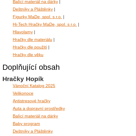
Balící materiál na dárky
|
Deštníky a Pláštěnky
|
Figurky MaDe, spol. s r.o.
|
Hi-Tech Hračky MaDe, spol. s r.o.
|
Hlavolamy
|
Hračky dle materiálu
|
Hračky dle použití
|
Hračky dle věku
Doplňující obsah
Hračky Hopík
Vánoční Katalog 2025
Velikonoce
Antistresové hračky
Auta a dopravní prostředky
Balící materiál na dárky
Baby program
Deštníky a Pláštěnky