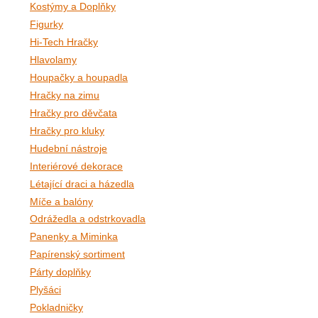
Kostýmy a Doplňky
Figurky
Hi-Tech Hračky
Hlavolamy
Houpačky a houpadla
Hračky na zimu
Hračky pro děvčata
Hračky pro kluky
Hudební nástroje
Interiérové dekorace
Létající draci a házedla
Míče a balóny
Odrážedla a odstrkovadla
Panenky a Miminka
Papírenský sortiment
Párty doplňky
Plyšáci
Pokladničky