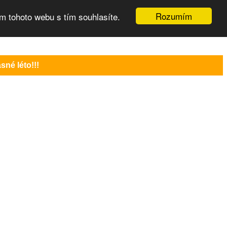
Rozumím
m tohoto webu s tím souhlasíte.
né léto!!!