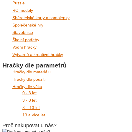
Puzzle
RC modely
Sběratelské karty a samolepky
Společenské hry
Stavebnice
Školní potřeby
Vodní hračky
Výtvarné a kreativní hračky
Hračky dle parametrů
Hračky dle materiálu
Hračky dle použití
Hračky dle věku
0 - 3 let
3 - 8 let
8 – 13 let
13 a více let
Proč nakupovat u nás?