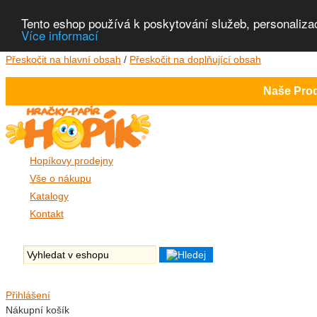
Tento eshop používá k poskytování služeb, personaliza
Více informací
Přeskočit na hlavní obsah
/
Přeskočit na doplňující obsah
Naše Prod
Hopíkovy prodejny
Vše o nákupu
Katalogy
Kontakt
Přihlášení
Nákupní košík