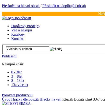
Přeskočit na hlavní obsah
/
Přeskočit na doplňující obsah
Naše
Hopíkovy prodejny
Vše o nákupu
Katalogy
Kontakt
Přihlášení
Nákupní košík
0 - 3
let
3 – 8
let
8 – 13
let
13
a více let
Porovnat produkty
0
Úvod
Hračky dle použití
Hračky na ven
Kluzák Lopata plast 33x48