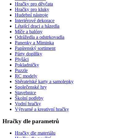
Hračky pro děvčata
Hračky pro kluky
Hudební nástroje
Interiérové dekorace
Létající draci a házedla
Míče a balóny
Odrážedla a odstrkovadla
Panenky a Miminka
Papírenský sortiment
Párty doplňky
Plyšáci
Pokladničky
Puzzle
RC modely
Sběratelské karty a samolepky
Společenské hry
Stavebnice
Školní potřeby
Vodní hračky
Výtvarné a kreativní hračky
Hračky dle parametrů
Hračky dle materiálu