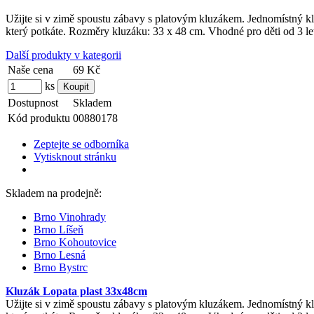
Užijte si v zimě spoustu zábavy s platovým kluzákem. Jednomístný klu
který potkáte. Rozměry kluzáku: 33 x 48 cm. Vhodné pro děti od 3 l
Další produkty v kategorii
Naše cena
69 Kč
ks
Dostupnost
Skladem
Kód produktu
00880178
Zeptejte se odborníka
Vytisknout stránku
Skladem na prodejně:
Brno Vinohrady
Brno Líšeň
Brno Kohoutovice
Brno Lesná
Brno Bystrc
Kluzák Lopata plast 33x48cm
Užijte si v zimě spoustu zábavy s platovým kluzákem. Jednomístný klu