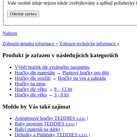
Vaše osobní údaje nejsou nikde zveřejňovány a splňují požadavky
Nahoru
Zobrazit detailní informace »
Zobrazit technické informace »
Produkt je zařazen v následujících kategoriích
Výběr hraček dle zvoleného parametru
Hračky dle materiálu
→
Plastové hračky pro děti
Hračky dle použití
→
Hračky na ven a zahradu
Hračky na zimu
Hračky dle věku
→
8 – 13 let
Hračky dle věku
→
3 - 8 let
Mohlo by Vás také zajímat
Antistresové hračky TEDDIES s.r.o.
|
Baby program TEDDIES s.r.o.
|
Balící materiál na dárky
|
Deštníky a Pláštěnky TEDDIES s.r.o.
|