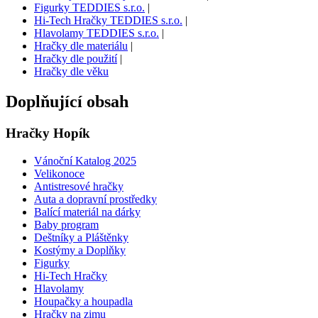
Figurky TEDDIES s.r.o.
|
Hi-Tech Hračky TEDDIES s.r.o.
|
Hlavolamy TEDDIES s.r.o.
|
Hračky dle materiálu
|
Hračky dle použití
|
Hračky dle věku
Doplňující obsah
Hračky Hopík
Vánoční Katalog 2025
Velikonoce
Antistresové hračky
Auta a dopravní prostředky
Balící materiál na dárky
Baby program
Deštníky a Pláštěnky
Kostýmy a Doplňky
Figurky
Hi-Tech Hračky
Hlavolamy
Houpačky a houpadla
Hračky na zimu