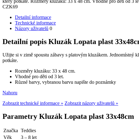
který potkáte. Rozměry kluzáku: 33 x 48 cm. Vhodné pro děti od 3 l
CZK
69
Detailní informace
Technické informace
Názory uživatelů
0
Detailní popis Kluzák Lopata plast 33x48
Užijte si v zimě spoustu zábavy s platovým kluzákem. Jednomístný klu
potkáte.
Rozměry kluzáku: 33 x 48 cm.
Vhodné pro děti od 3 let.
Různé barvy, vybranou barvu napište do poznámky
Nahoru
Zobrazit technické informace »
Zobrazit názory uživatelů »
Parametry Kluzák Lopata plast 33x48cm
Značka
Teddies
Věk
3 – 8 let