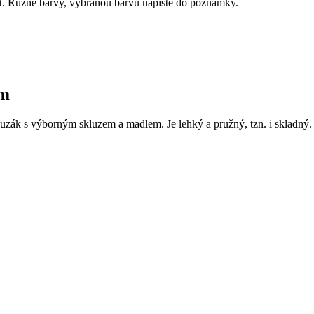
et. Různé barvy, vybranou barvu napište do poznámky.
cm
zák s výborným skluzem a madlem. Je lehký a pružný, tzn. i skladný. M