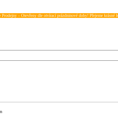
 Prodejny – Otevřeny dle otvírací prázdninové doby! Přejeme krásné lé
cm