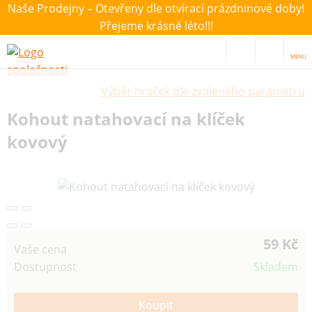
Naše Prodejny – Otevřeny dle otvírací prázdninové doby!
Přejeme krásné léto!!!
MENU
Výběr hraček dle zvoleného parametru
Kohout natahovací na klíček
kovový
59 Kč
Vaše cena
Dostupnost
Skladem