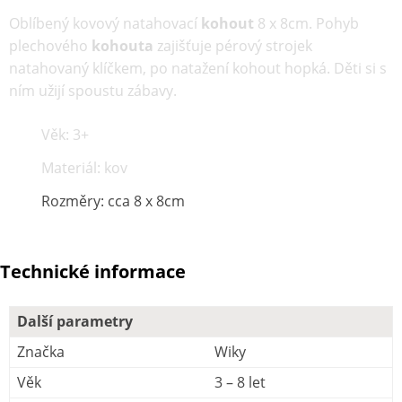
Oblíbený kovový natahovací
kohout
8 x 8cm. Pohyb
plechového
kohouta
zajišťuje pérový strojek
natahovaný klíčkem, po natažení kohout hopká. Děti si s
ním užijí spoustu zábavy.
Věk: 3+
Materiál: kov
Rozměry: cca 8 x 8cm
Technické informace
Další parametry
Značka
Wiky
Věk
3 – 8 let